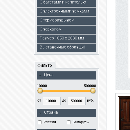
С багетами и капителью
C электронными замками
С терморазрывом
С зеркалом
Размер 1050 х 2080 мм
Выставочные образцы!
Фильтр
Цена
10000
500000
от
до
руб.
Страна
Россия
Беларусь