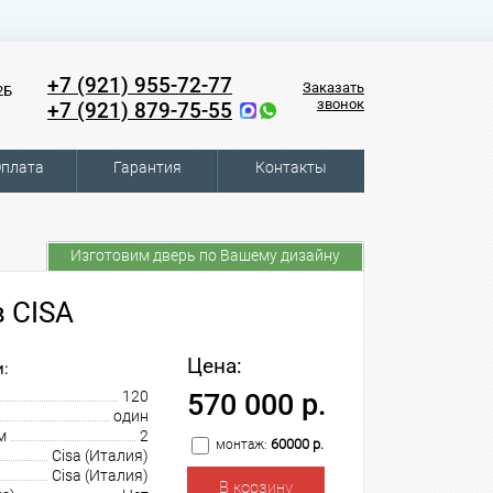
+7 (921) 955-72-77
Заказать
2Б
звонок
+7 (921) 879-75-55
плата
Гарантия
Контакты
Изготовим дверь по Вашему дизайну
 CISA
Цена:
:
120
570 000 р.
один
м
2
60000 р.
монтаж:
Cisa (Италия)
Cisa (Италия)