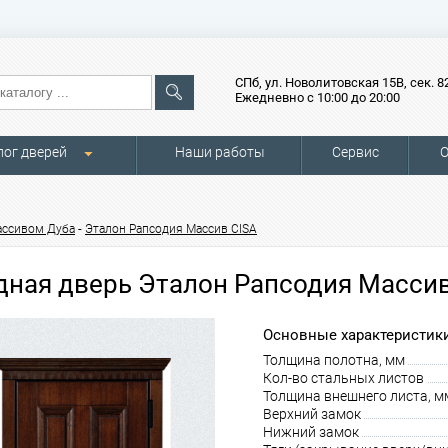
СПб, ул. Новолитовская 15В, сек. 8
Ежедневно с 10:00 до 20:00
лог дверей
Наши работы
Сервис
О
-
ассивом Дуба
Эталон Рапсодия Массив CISA
дная дверь Эталон Рапсодия Массив
Основные характеристики
Толщина полотна, мм
Кол-во стальных листов
Толщина внешнего листа, м
Верхний замок
Нижний замок