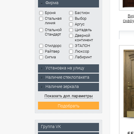
Фирма
Броня
Бастион
Ви
Стальная
Выбор
снар
линия
Аргус
Стальной
Цитадель
Стандарт
Дверной
континент
Стилдорс
ЭТАЛОН
Райтвер
Люксор
Сигма
Лабиринт
Установка на улицу
Наличие стеклопакета
Наличие зеркала
Показать доп. параметры
Группа VK