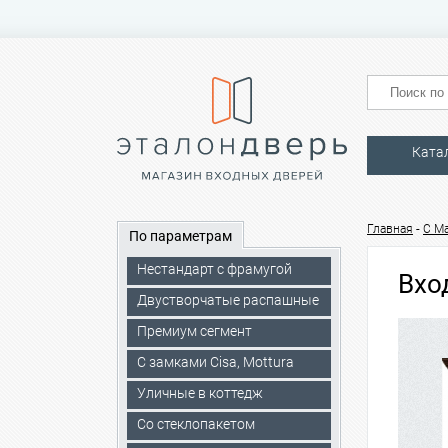
Ката
-
Главная
С М
По параметрам
Нестандарт с фрамугой
Вхо
Двустворчатые распашные
Премиум сегмент
C замками Cisa, Mottura
Уличные в коттедж
Со стеклопакетом