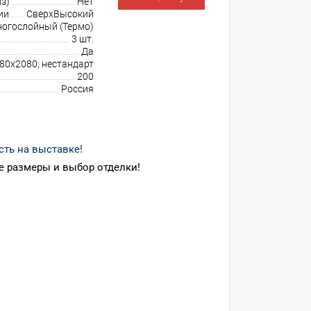
з)
Нет
ии
СверхВысокий
огослойный (Термо)
3 шт.
Да
980х2080; нестандарт
200
Россия
сть на выставке!
 размеры и выбор отделки!