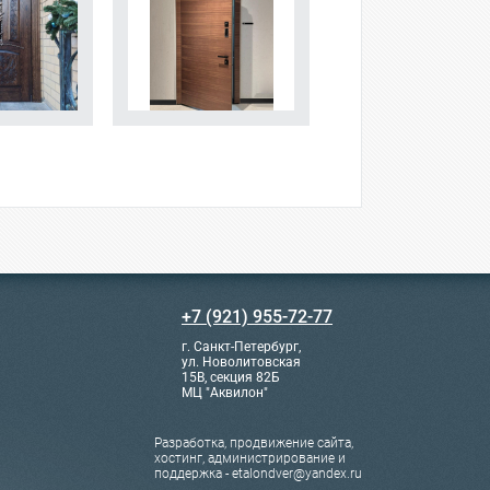
+7 (921) 955-72-77
г. Санкт-Петербург,
ул. Новолитовская
15В, секция 82Б
МЦ "Аквилон"
Разработка, продвижение сайта,
хостинг, администрирование и
поддержка - etalondver@yandex.ru