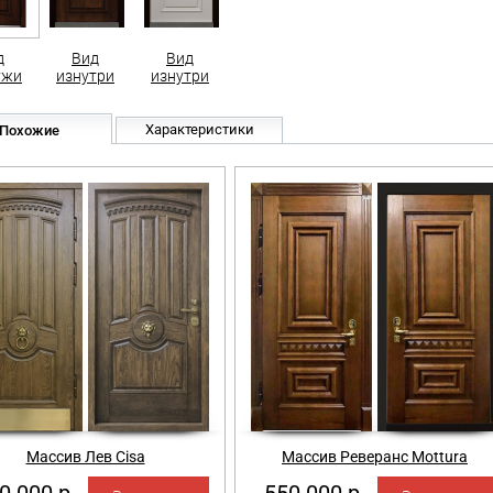
д
Вид
Вид
ужи
изнутри
изнутри
Характеристики
Похожие
Массив Лев Cisa
Массив Реверанс Mottura