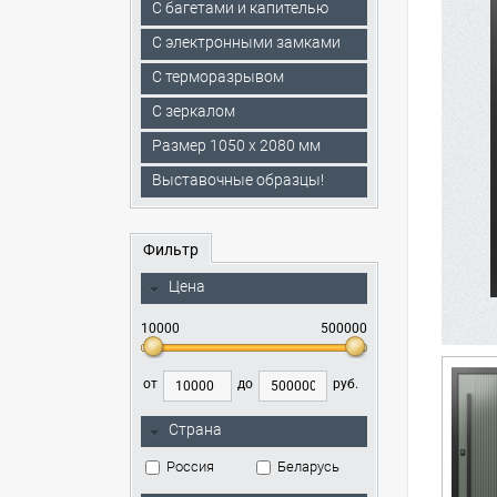
С багетами и капителью
C электронными замками
С терморазрывом
С зеркалом
Размер 1050 х 2080 мм
Выставочные образцы!
Фильтр
Цена
10000
500000
от
до
руб.
Страна
Россия
Беларусь