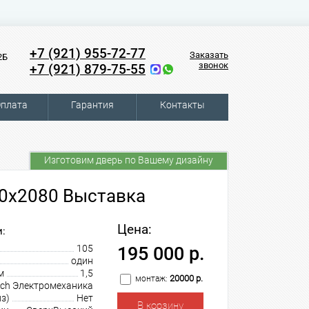
+7 (921) 955-72-77
Заказать
2Б
звонок
+7 (921) 879-75-55
плата
Гарантия
Контакты
Изготовим дверь по Вашему дизайну
50х2080 Выставка
Цена:
:
105
195 000 р.
один
м
1,5
20000 р.
монтаж:
tch Электромеханика
з)
Нет