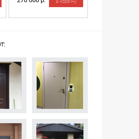
270 000 р.
т: