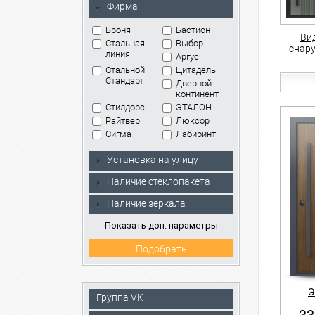
Фирма
Броня
Бастион
Ви
Стальная
Выбор
снар
линия
Аргус
Стальной
Цитадель
Стандарт
Дверной
континент
Стилдорс
ЭТАЛОН
Райтвер
Люксор
Сигма
Лабиринт
Установка на улицу
Наличие стеклопакета
Наличие зеркала
Показать доп. параметры
Э
Группа VK