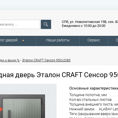
СПб, ул. Новолитовская 15В, сек. 8
Ежедневно с 10:00 до 20:00
лог дверей
Наши работы
Сервис
О
-
ки и акции %
Эталон CRAFT Сенсор 950х2080
дная дверь Эталон CRAFT Сенсор 9
Основные характеристики
Толщина полотна, мм
Кол-во стальных листов
Толщина внешнего листа, м
Нижний замок
ALABAY La
Тяги (закрывание вверх/вни