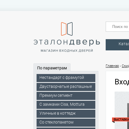
Ката
-
Главная
Скид
По параметрам
Нестандарт с фрамугой
Вхо
Двустворчатые распашные
Премиум сегмент
C замками Cisa, Mottura
Уличные в коттедж
Со стеклопакетом