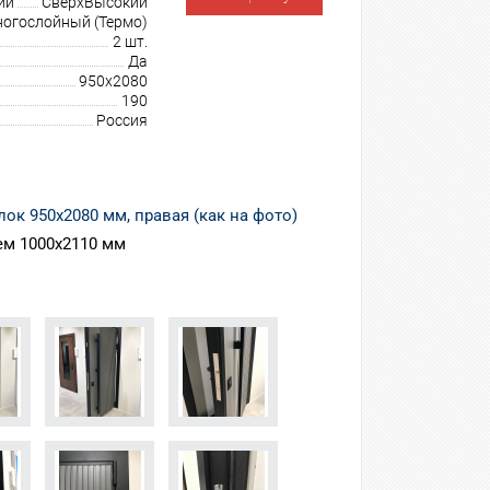
ии
СверхВысокий
огослойный (Термо)
2 шт.
Да
950х2080
190
Россия
ок 950х2080 мм, правая (как на фото)
ем 1000х2110 мм