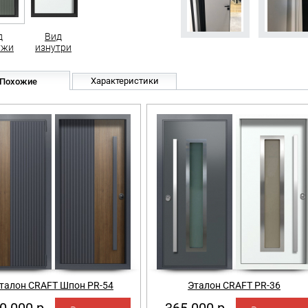
д
Вид
ужи
изнутри
Характеристики
Похожие
талон CRAFT Шпон PR-54
Эталон CRAFT PR-36