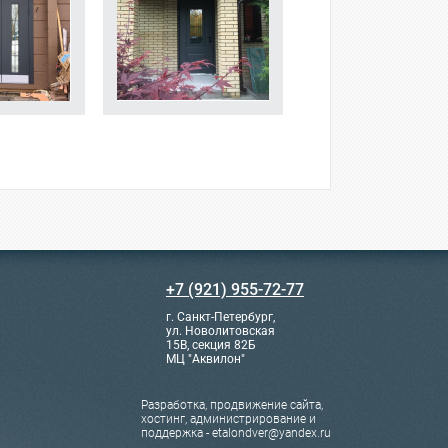
+7 (921) 955-72-77
г. Санкт-Петербург,
ул. Новолитовская
15В, секция 82Б
МЦ "Аквилон"
Разработка, продвижение сайта,
хостинг, администрирование и
поддержка - etalondver@yandex.ru