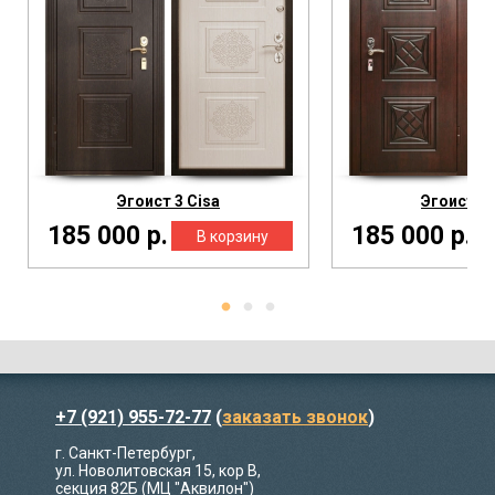
Эгоист 3 Cisa
Эгоист 1 
185 000 р.
185 000 р.
+7 (921) 955-72-77
(
заказать звонок
)
г. Санкт-Петербург,
ул. Новолитовская 15, кор В,
секция 82Б (МЦ "Аквилон")