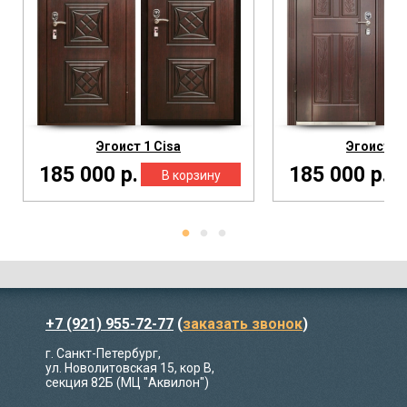
Эгоист 1 Cisa
Эгоист 2 
185 000 р.
185 000 р.
+7 (921) 955-72-77
(
заказать звонок
)
г. Санкт-Петербург,
ул. Новолитовская 15, кор В,
секция 82Б (МЦ "Аквилон")