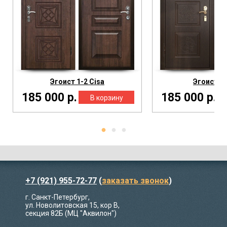
Эгоист 1-2 Cisa
Эгоист 3 
185 000 р.
185 000 р.
+7 (921) 955-72-77
(
заказать звонок
)
г. Санкт-Петербург,
ул. Новолитовская 15, кор В,
секция 82Б (МЦ "Аквилон")