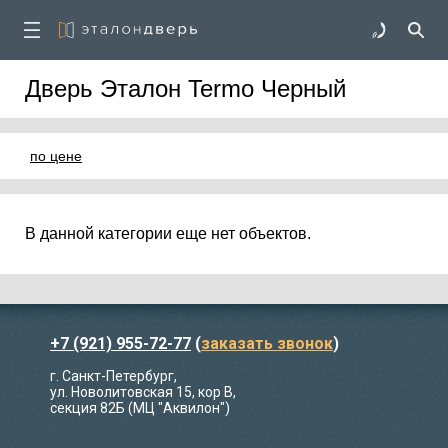
Дверь Эталон Termo Черный
по цене
В данной категории еще нет объектов.
+7 (921) 955-72-77
(
заказать звонок
)
г. Санкт-Петербург,
ул. Новолитовская 15, кор В,
секция 82Б (МЦ "Аквилон")