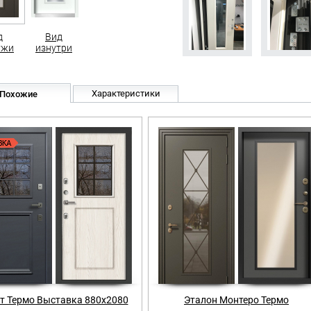
д
Вид
ужи
изнутри
Характеристики
Похожие
ет Термо Выставка 880х2080
Эталон Монтеро Термо