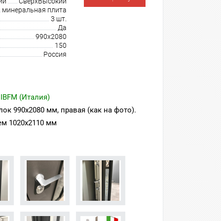
ии
СверхВысокий
минеральная плита
3 шт.
Да
990х2080
150
Россия
 IBFM (Италия)
ок 990х2080 мм, правая (как на фото).
ем 1020х2110 мм