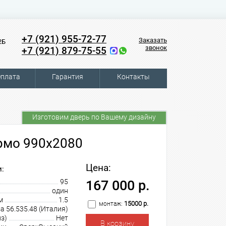
+7 (921) 955-72-77
Заказать
2Б
звонок
+7 (921) 879-75-55
плата
Гарантия
Контакты
Изготовим дверь по Вашему дизайну
рмо 990х2080
Цена:
:
95
167 000 р.
один
м
1.5
15000 р.
монтаж:
sa 56.535.48 (Италия)
з)
Нет