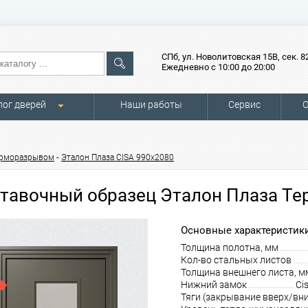
СПб, ул. Новолитовская 15В, сек. 8
Ежедневно с 10:00 до 20:00
лог дверей
Наши работы
Сервис
О
-
ерморазрывом
Эталон Плаза CISA 990х2080
тавочный образец Эталон Плаза Те
Основные характеристики
Толщина полотна, мм
Кол-во стальных листов
Толщина внешнего листа, м
Нижний замок
Ci
Тяги (закрывание вверх/вни