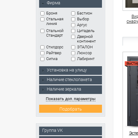
Фирма
Броня
Бастион
Ви
Стальная
Выбор
снар
линия
Аргус
Стальной
Цитадель
Стандарт
Дверной
континент
Стилдорс
ЭТАЛОН
Райтвер
Люксор
Сигма
Лабиринт
Установка на улицу
Наличие стеклопакета
Наличие зеркала
Показать доп. параметры
Группа VK
Эст