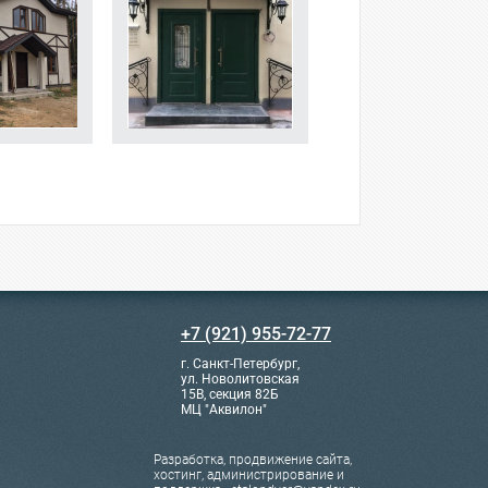
+7 (921) 955-72-77
г. Санкт-Петербург,
ул. Новолитовская
15В, секция 82Б
МЦ "Аквилон"
Разработка, продвижение сайта,
хостинг, администрирование и