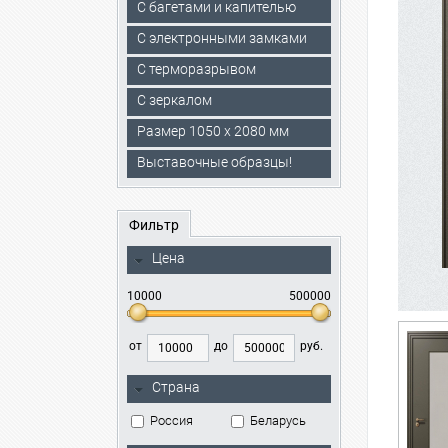
С багетами и капителью
C электронными замками
С терморазрывом
С зеркалом
Размер 1050 х 2080 мм
Выставочные образцы!
Фильтр
Цена
10000
500000
от
до
руб.
Страна
Россия
Беларусь