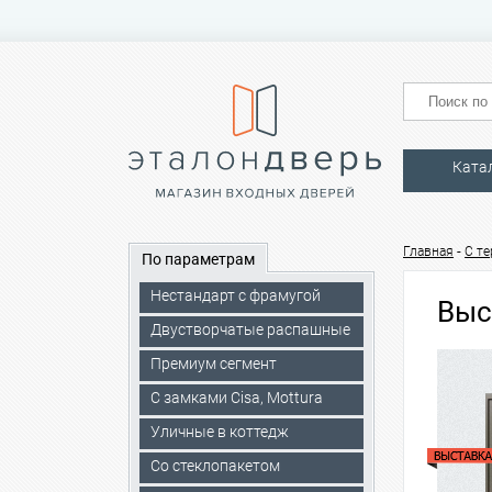
Ката
-
Главная
C т
По параметрам
Нестандарт с фрамугой
Выс
Двустворчатые распашные
Премиум сегмент
C замками Cisa, Mottura
Уличные в коттедж
Со стеклопакетом