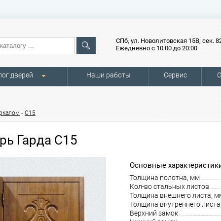
СПб, ул. Новолитовская 15В, сек. 8
Ежедневно с 10:00 до 20:00
лог дверей
Наши работы
Сервис
О
-
еркалом
С15
рь Гарда С15
Основные характеристики
Толщина полотна, мм
Кол-во стальных листов
Толщина внешнего листа, м
Толщина внутреннего листа
Верхний замок