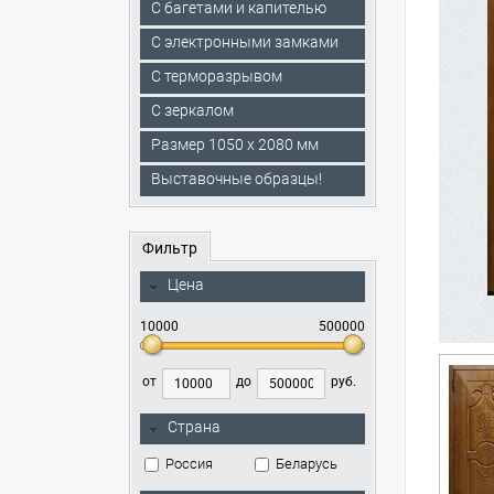
С багетами и капителью
C электронными замками
С терморазрывом
С зеркалом
Размер 1050 х 2080 мм
Выставочные образцы!
Фильтр
Цена
10000
500000
от
до
руб.
Страна
Россия
Беларусь