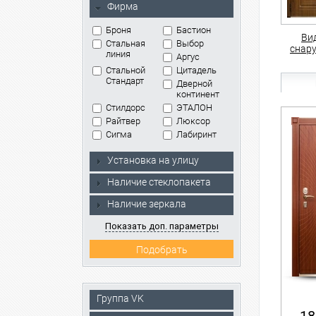
Фирма
Броня
Бастион
Ви
Стальная
Выбор
снар
линия
Аргус
Стальной
Цитадель
Стандарт
Дверной
континент
Стилдорс
ЭТАЛОН
Райтвер
Люксор
Сигма
Лабиринт
Установка на улицу
Наличие стеклопакета
Наличие зеркала
Показать доп. параметры
Группа VK