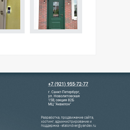
+7 (921) 955-72-77
г. Санкт-Петербург,
ул. Новолитовская
15В, секция 82Б
МЦ "Аквилон"
Разработка, продвижение сайта,
хостинг, администрирование и
поддержка - etalondver@yandex.ru