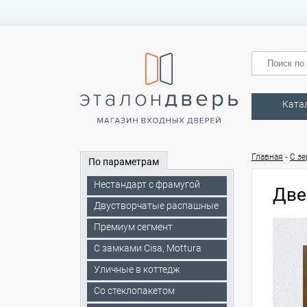
Ката
-
Главная
C з
По параметрам
Нестандарт с фрамугой
Две
Двустворчатые распашные
Премиум сегмент
C замками Cisa, Mottura
Уличные в коттедж
Со стеклопакетом