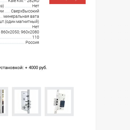
Kale Kilit™ 282RD
з)
Нет
ии
СверхВысокий
минеральная вата
шт.(один магнитный)
Нет
860х2050; 960х2080
110
Россия
становкой: + 4000 руб.