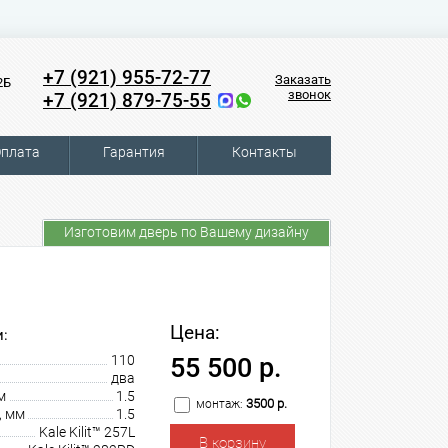
+7 (921) 955-72-77
Заказать
2Б
звонок
+7 (921) 879-75-55
плата
Гарантия
Контакты
Изготовим дверь по Вашему дизайну
Цена:
:
110
55 500 р.
два
м
1.5
3500 р.
монтаж:
, мм
1.5
Kale Kilit™ 257L