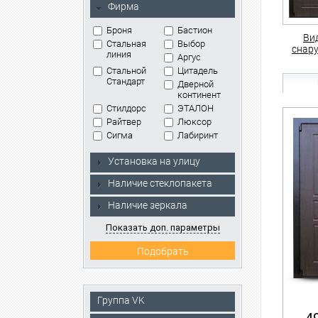
Фирма
Броня
Бастион
Ви
Стальная
Выбор
снар
линия
Аргус
Стальной
Цитадель
Стандарт
Дверной
континент
Стилдорс
ЭТАЛОН
Райтвер
Люксор
Сигма
Лабиринт
Установка на улицу
Наличие стеклопакета
Наличие зеркала
Показать доп. параметры
Группа VK