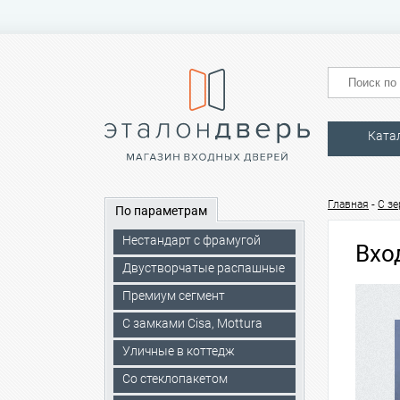
Ката
-
Главная
C з
По параметрам
Нестандарт с фрамугой
Вхо
Двустворчатые распашные
Премиум сегмент
C замками Cisa, Mottura
Уличные в коттедж
Со стеклопакетом