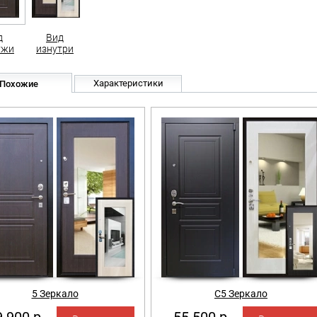
д
Вид
ужи
изнутри
Характеристики
Похожие
5 Зеркало
С5 Зеркало