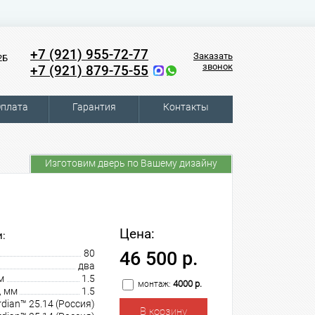
+7 (921) 955-72-77
Заказать
2Б
звонок
+7 (921) 879-75-55
плата
Гарантия
Контакты
Изготовим дверь по Вашему дизайну
Цена:
:
80
46 500 р.
два
м
1.5
4000 р.
монтаж:
, мм
1.5
dian™ 25.14 (Россия)