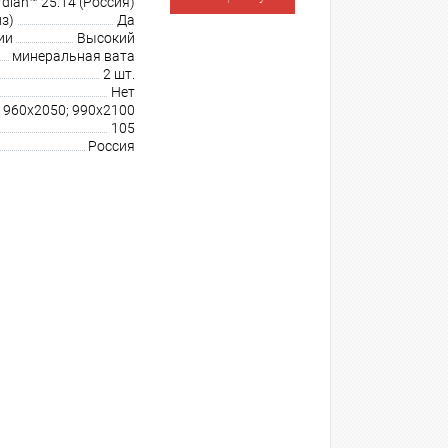
dian™ 25.14 (Россия)
з)
Да
ии
Высокий
минеральная вата
2 шт.
Нет
 960х2050; 990х2100
105
Россия