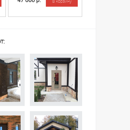
47 000 р.
т: