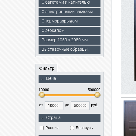
С багетами и капителью
C электронными замками
С терморазрывом
С зеркалом
Размер 1050 х 2080 мм
Выставочные образцы!
Фильтр
Цена
10000
500000
от
до
руб.
Страна
Россия
Беларусь