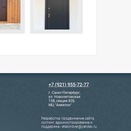
+7 (921) 955-72-77
г. Санкт-Петербург,
ул. Новолитовская
15В, секция 82Б
МЦ "Аквилон"
Разработка, продвижение сайта,
хостинг, администрирование и
поддержка - etalondver@yandex.ru