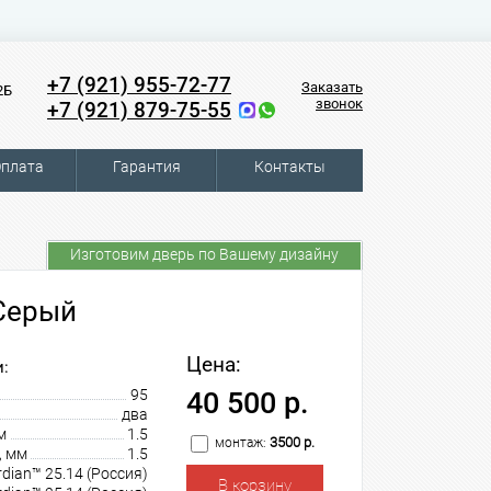
+7 (921) 955-72-77
Заказать
2Б
звонок
+7 (921) 879-75-55
плата
Гарантия
Контакты
Изготовим дверь по Вашему дизайну
 Серый
Цена:
:
95
40 500 р.
два
м
1.5
3500 р.
монтаж:
, мм
1.5
dian™ 25.14 (Россия)