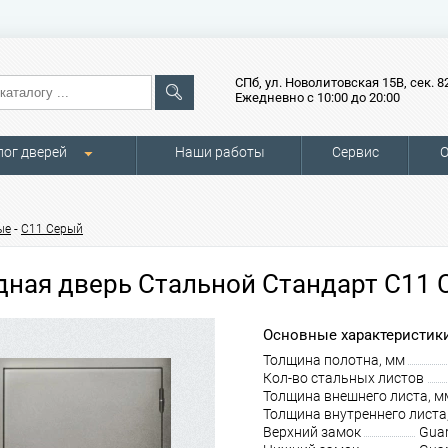
СПб, ул. Новолитовская 15В, сек. 8
Ежедневно с 10:00 до 20:00
лог дверей
Наши работы
Сервис
О
-
ые
С11 Серый
дная дверь Стальной Стандарт С11
Основные характеристики
Толщина полотна, мм
Кол-во стальных листов
Толщина внешнего листа, м
Толщина внутреннего листа
Верхний замок
Guar