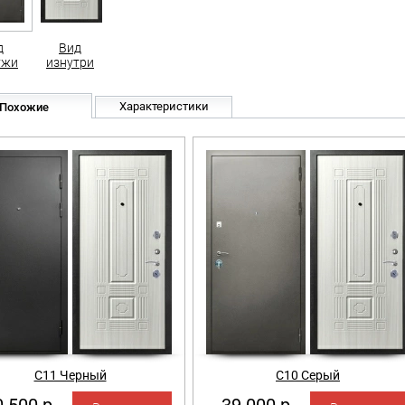
д
Вид
ужи
изнутри
Характеристики
Похожие
С11 Черный
С10 Серый