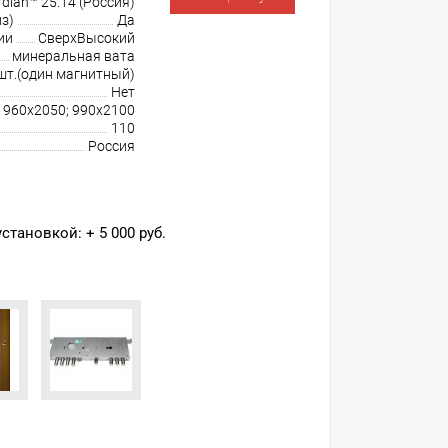
dian™ 25.14 (Россия)
з)
Да
ии
СверхВысокий
минеральная вата
шт.(один магнитный)
Нет
 960х2050; 990х2100
110
Россия
тановкой: + 5 000 руб.