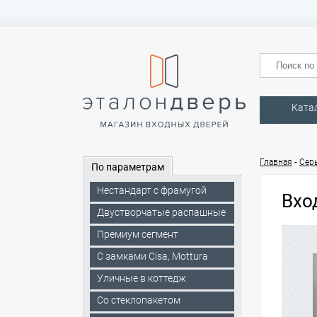
Ката
-
Главная
Сер
По параметрам
Нестандарт с фрамугой
Вхо
Двустворчатые распашные
Премиум сегмент
C замками Cisa, Mottura
Уличные в коттедж
Со стеклопакетом