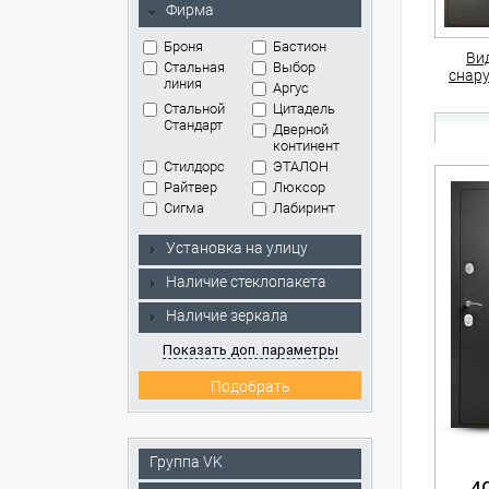
Фирма
Броня
Бастион
Ви
Стальная
Выбор
снар
линия
Аргус
Стальной
Цитадель
Стандарт
Дверной
континент
Стилдорс
ЭТАЛОН
Райтвер
Люксор
Сигма
Лабиринт
Установка на улицу
Наличие стеклопакета
Наличие зеркала
Показать доп. параметры
Группа VK