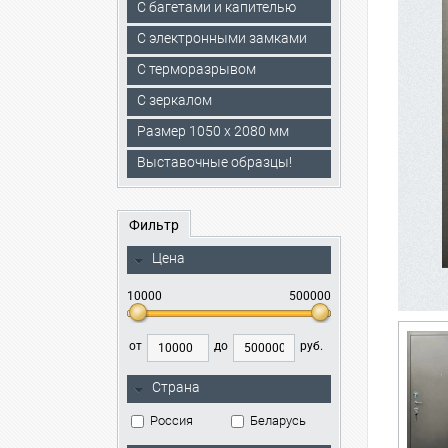
С багетами и капителью
C электронными замками
С терморазрывом
С зеркалом
Размер 1050 х 2080 мм
Выставочные образцы!
Фильтр
Цена
10000
500000
от
до
руб.
Страна
Россия
Беларусь