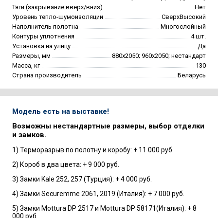
Тяги (закрывание вверх/вниз)
Нет
Уровень тепло-шумоизоляции
СверхВысокий
Наполнитель полотна
Многослойный
Контуры уплотнения
4 шт.
Установка на улицу
Да
Размеры, мм
880х2050; 960х2050; нестандарт
Масса, кг
130
Страна производитель
Беларусь
Модель есть на выставке!
Возможны нестандартные размеры, выбор отделки
и замков.
1) Терморазрыв по полотну и коробу: + 11 000 руб.
2) Короб в два цвета: + 9 000 руб.
3) Замки Kale 252, 257 (Турция): + 4 000 руб.
4) Замки Securemme 2061, 2019 (Италия): + 7 000 руб.
5) Замки Mottura DP 2517 и Mottura DP 58171(Италия): + 8
000 руб.