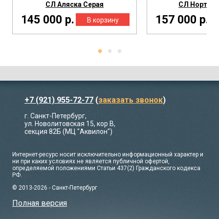
СЛ Аляска Серая
СЛ Нортон
145 000 р.
157 000 р.
+7 (921) 955-72-77
(
заказать звонок
)
г. Санкт-Петербург,
ул. Новолитовская 15, кор В,
секция 82Б (МЦ "Аквилон")
Интернет-ресурс носит исключительно информационный характер и
ни при каких условиях не является публичной офертой,
определяемой положениями Статьи 437(2) Гражданского кодекса
РФ.
© 2013-2026 - Санкт-Петербург
Полная версия