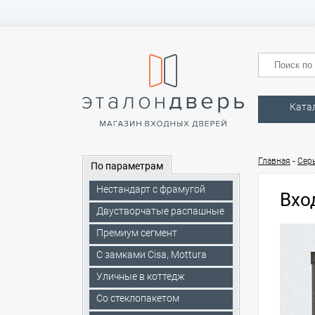
Ката
-
Главная
Сер
По параметрам
Нестандарт с фрамугой
Вхо
Двустворчатые распашные
Премиум сегмент
C замками Cisa, Mottura
Уличные в коттедж
Со стеклопакетом