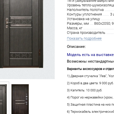
Тяги (закрывание вверх/вни
Уровень тепло-шумоизоляц
Наполнитель полотна
Контуры уплотнения
3 
Установка на улицу
Размеры, мм
860х2050; 
Масса, кг
Страна производитель
Показать подробнее
Описание:
Модель есть на выставке
Возможны нестандартные
Варианты аксессуаров и отдел
1) Дверная стучалка "Лев", "Кол
2) Короб в два цвета: 9 000 руб.
3) Капитель: 10 000 руб.
4) Порог из нержавейки (хром, з
5) Защитная пластина на низ по
6) Термокабель электрический 