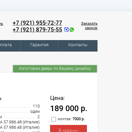
+7 (921) 955-72-77
Заказать
2Б
звонок
+7 (921) 879-75-55
плата
Гарантия
Контакты
Изготовим дверь по Вашему дизайну
Цена:
:
110
189 000 р.
один
м
2
7000 р.
монтаж:
A 57.986.48 (Италия)
A 57.986.48 (Италия)