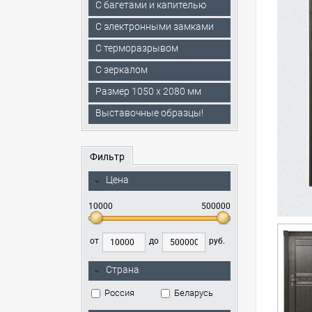
С багетами и капителью
C электронными замками
С терморазрывом
С зеркалом
Размер 1050 х 2080 мм
Выставочные образцы!
Фильтр
Цена
10000
500000
от
до
руб.
Страна
Россия
Беларусь