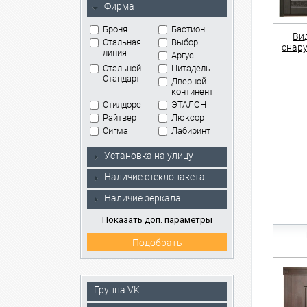
Фирма
Броня
Бастион
Ви
Стальная
Выбор
снар
линия
Аргус
Стальной
Цитадель
Стандарт
Дверной
континент
Стилдорс
ЭТАЛОН
Райтвер
Люксор
Сигма
Лабиринт
Установка на улицу
Наличие стеклопакета
Наличие зеркала
Показать доп. параметры
Группа VK