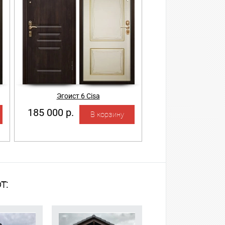
Эгоист 6 Cisa
185 000 р.
т: