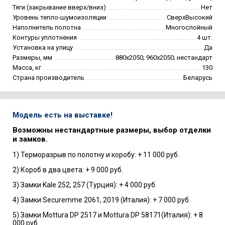
Тяги (закрывание вверх/вниз)
Нет
Уровень тепло-шумоизоляции
СверхВысокий
Наполнитель полотна
Многослойный
Контуры уплотнения
4 шт.
Установка на улицу
Да
Размеры, мм
880х2050; 960х2050; нестандарт
Масса, кг
130
Страна производитель
Беларусь
Модель есть на выставке!
Возможны нестандартные размеры, выбор отделки
и замков.
1) Терморазрыв по полотну и коробу: + 11 000 руб.
2) Короб в два цвета: + 9 000 руб.
3) Замки Kale 252, 257 (Турция): + 4 000 руб.
4) Замки Securemme 2061, 2019 (Италия): + 7 000 руб.
5) Замки Mottura DP 2517 и Mottura DP 58171(Италия): + 8
000 руб.