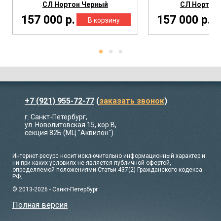
СЛ Нортон Черный
СЛ Нортон
157 000 р.
157 000 р.
+7 (921) 955-72-77
(
заказать звонок
)
г. Санкт-Петербург,
ул. Новолитовская 15, кор В,
секция 82Б (МЦ "Аквилон")
Интернет-ресурс носит исключительно информационный характер и
ни при каких условиях не является публичной офертой,
определяемой положениями Статьи 437(2) Гражданского кодекса
РФ.
© 2013-2026 - Санкт-Петербург
Полная версия