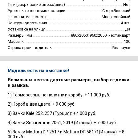
Тяги (закрывание вверх/вниз)
Нет
Уровень тепло-шумоизоляции
СверхВысокий
Наполнитель полотна
Многослойный
Контуры уплотнения
4 шт.
Установка на улицу
Да
Размеры, мм
880х2050; 960х2050; нестандарт
Масса, кг
130
Страна производитель
Беларусь
Модель есть на выставке!
Возможны нестандартные размеры, выбор отделки
и замков.
1) Терморазрыв по полотну и коробу: + 11 000 руб.
2) Короб в два цвета: + 9 000 руб.
3) Замки Kale 252, 257 (Турция): + 4 000 руб.
4) Замки Securemme 2061, 2019 (Италия): + 7 000 руб.
5) Замки Mottura DP 2517 и Mottura DP 58171(Италия): + 8
000 руб.