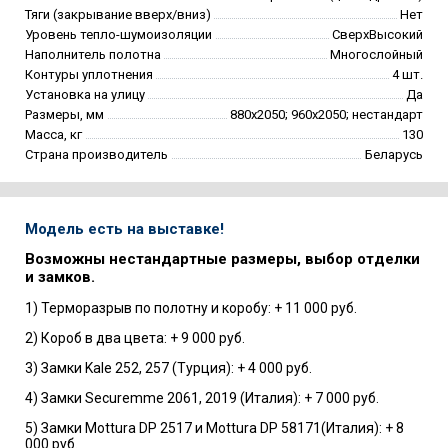
Тяги (закрывание вверх/вниз)
Нет
Уровень тепло-шумоизоляции
СверхВысокий
Наполнитель полотна
Многослойный
Контуры уплотнения
4 шт.
Установка на улицу
Да
Размеры, мм
880х2050; 960х2050; нестандарт
Масса, кг
130
Страна производитель
Беларусь
Модель есть на выставке!
Возможны нестандартные размеры, выбор отделки
и замков.
1) Терморазрыв по полотну и коробу: + 11 000 руб.
2) Короб в два цвета: + 9 000 руб.
3) Замки Kale 252, 257 (Турция): + 4 000 руб.
4) Замки Securemme 2061, 2019 (Италия): + 7 000 руб.
5) Замки Mottura DP 2517 и Mottura DP 58171(Италия): + 8
000 руб.