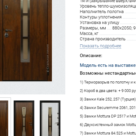
Тяги (закрывание вверх/вни
Уровень тепло-шумоизоляц
Наполнитель полотна
Контуры уплотнения
Установка на улицу
Размеры, мм
880х2050; 
Масса, кг
Страна производитель
Показать подробнее
Описание:
Модель есть на выставке
Возможны нестандартные
1) Терморазрыв по полотну и ко
2) Короб в два цвета: + 9 000 ру
3) Замки Kale 252, 257 (Турция):
4) Замки Securemme 2061, 2019 
5) Замки Mottura DP 2517 и Mot
6) Двухсистемный замок Mottura
7) Замки Mottura 84.525 и Mottu