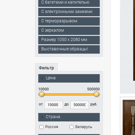
С багетами и капителью
C электронными замками
С терморазрывом
С зеркалом
Размер 1050 х 2080 мм
Выставочные образцы!
Фильтр
Цена
10000
500000
от
до
руб.
Страна
Россия
Беларусь