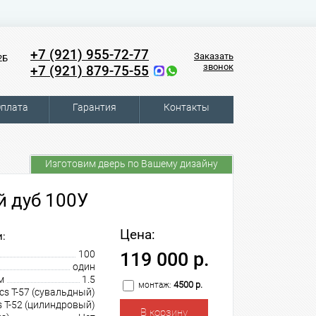
+7 (921) 955-72-77
Заказать
2Б
звонок
+7 (921) 879-75-55
плата
Гарантия
Контакты
Изготовим дверь по Вашему дизайну
й дуб 100У
Цена:
:
100
119 000 р.
один
м
1.5
4500 р.
монтаж:
cs T-57 (сувальдный)
s T-52 (цилиндровый)