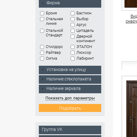
Фирма
Броня
Бастион
Ви
Стальная
Выбор
снар
линия
Аргус
Стальной
Цитадель
Стандарт
Дверной
континент
Стилдорс
ЭТАЛОН
Райтвер
Люксор
Сигма
Лабиринт
Установка на улицу
Наличие стеклопакета
Наличие зеркала
Показать доп. параметры
Группа VK