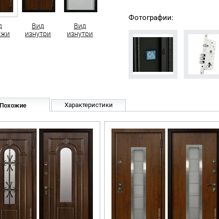
Фотографии:
д
Вид
Вид
ужи
изнутри
изнутри
Характеристики
Похожие