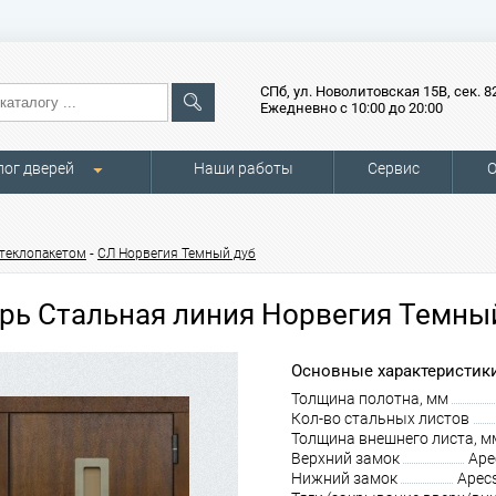
СПб, ул. Новолитовская 15В, сек. 8
Ежедневно с 10:00 до 20:00
лог дверей
Наши работы
Сервис
О
-
стеклопакетом
СЛ Норвегия Темный дуб
рь Стальная линия Норвегия Темны
Основные характеристики
Толщина полотна, мм
Кол-во стальных листов
Толщина внешнего листа, м
Верхний замок
Ape
Нижний замок
Apec