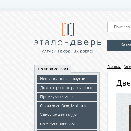
Ката
-
Главная
Со 
По параметрам
Нестандарт с фрамугой
Две
Двустворчатые распашные
Премиум сегмент
C замками Cisa, Mottura
Уличные в коттедж
Со стеклопакетом