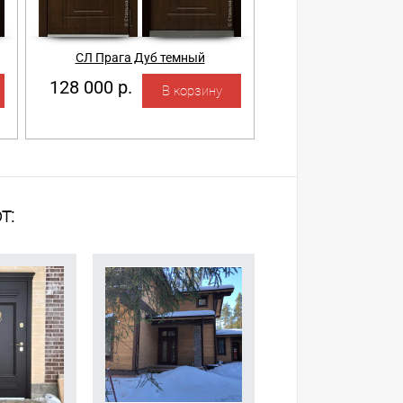
СЛ Прага Дуб темный
128 000 р.
т: