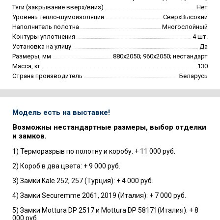
Тяги (закрывание вверх/вниз)
Нет
Уровень тепло-шумоизоляции
СверхВысокий
Наполнитель полотна
Многослойный
Контуры уплотнения
4 шт.
Установка на улицу
Да
Размеры, мм
880х2050; 960х2050; нестандарт
Масса, кг
130
Страна производитель
Беларусь
Модель есть на выставке!
Возможны нестандартные размеры, выбор отделки
и замков.
1) Терморазрыв по полотну и коробу: + 11 000 руб.
2) Короб в два цвета: + 9 000 руб.
3) Замки Kale 252, 257 (Турция): + 4 000 руб.
4) Замки Securemme 2061, 2019 (Италия): + 7 000 руб.
5) Замки Mottura DP 2517 и Mottura DP 58171(Италия): + 8
000 руб.