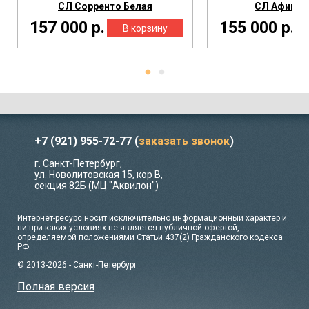
СЛ Сорренто Белая
СЛ Афины 
157 000 р.
155 000 р.
+7 (921) 955-72-77
(
заказать звонок
)
г. Санкт-Петербург,
ул. Новолитовская 15, кор В,
секция 82Б (МЦ "Аквилон")
Интернет-ресурс носит исключительно информационный характер и
ни при каких условиях не является публичной офертой,
определяемой положениями Статьи 437(2) Гражданского кодекса
РФ.
© 2013-2026 - Санкт-Петербург
Полная версия