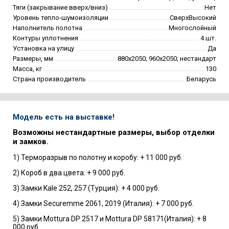
Тяги (закрывание вверх/вниз)
Нет
Уровень тепло-шумоизоляции
СверхВысокий
Наполнитель полотна
Многослойный
Контуры уплотнения
4 шт.
Установка на улицу
Да
Размеры, мм
880х2050; 960х2050; нестандарт
Масса, кг
130
Страна производитель
Беларусь
Модель есть на выставке!
Возможны нестандартные размеры, выбор отделки
и замков.
1) Терморазрыв по полотну и коробу: + 11 000 руб.
2) Короб в два цвета: + 9 000 руб.
3) Замки Kale 252, 257 (Турция): + 4 000 руб.
4) Замки Securemme 2061, 2019 (Италия): + 7 000 руб.
5) Замки Mottura DP 2517 и Mottura DP 58171(Италия): + 8
000 руб.