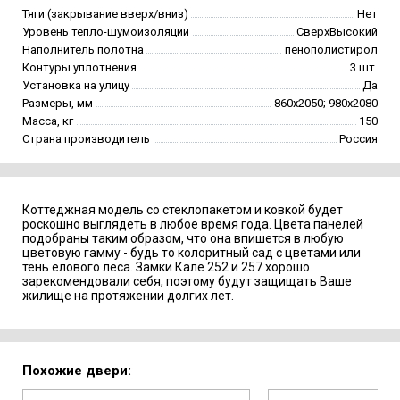
Тяги (закрывание вверх/вниз)
Нет
Уровень тепло-шумоизоляции
СверхВысокий
Наполнитель полотна
пенополистирол
Контуры уплотнения
3 шт.
Установка на улицу
Да
Размеры, мм
860х2050; 980х2080
Масса, кг
150
Страна производитель
Россия
Коттеджная модель со стеклопакетом и ковкой будет
роскошно выглядеть в любое время года. Цвета панелей
подобраны таким образом, что она впишется в любую
цветовую гамму - будь то колоритный сад с цветами или
тень елового леса. Замки Кале 252 и 257 хорошо
зарекомендовали себя, поэтому будут защищать Ваше
жилище на протяжении долгих лет.
Похожие двери: