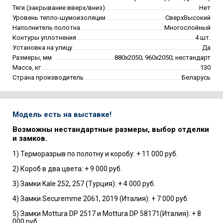
Тяги (закрывание вверх/вниз)
Нет
Уровень тепло-шумоизоляции
СверхВысокий
Наполнитель полотна
Многослойный
Контуры уплотнения
4 шт.
Установка на улицу
Да
Размеры, мм
880х2050; 960х2050; нестандарт
Масса, кг
130
Страна производитель
Беларусь
Модель есть на выставке!
Возможны нестандартные размеры, выбор отделки
и замков.
1) Терморазрыв по полотну и коробу: + 11 000 руб.
2) Короб в два цвета: + 9 000 руб.
3) Замки Kale 252, 257 (Турция): + 4 000 руб.
4) Замки Securemme 2061, 2019 (Италия): + 7 000 руб.
5) Замки Mottura DP 2517 и Mottura DP 58171(Италия): + 8
000 руб.