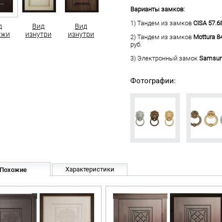
Варианты замков:
1) Тандем из замков
CISA 57.6
д
Вид
Вид
ужи
изнутри
изнутри
2) Тандем из замков
Mottura 8
руб.
3) Электронный замок
Samsun
Фотографии:
Характеристики
Похожие