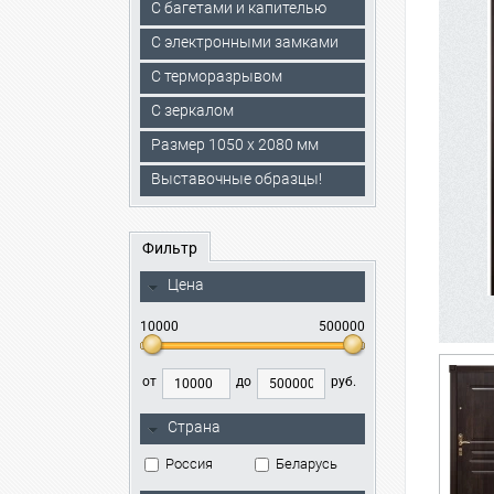
С багетами и капителью
C электронными замками
С терморазрывом
С зеркалом
Размер 1050 х 2080 мм
Выставочные образцы!
Фильтр
Цена
10000
500000
от
до
руб.
Страна
Россия
Беларусь