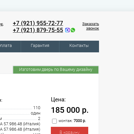
+7 (921) 955-72-77
Заказать
2Б
звонок
+7 (921) 879-75-55
плата
Гарантия
Контакты
Изготовим дверь по Вашему дизайну
Цена:
:
110
185 000 р.
один
м
2
7000 р.
монтаж:
A 57.986.48 (Италия)
A 57.986.48 (Италия)