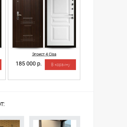
Эгоист 4 Cisa
185 000 р.
т: