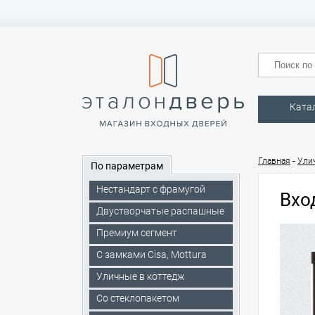
Ката
-
Главная
Ули
По параметрам
Нестандарт с фрамугой
Вхо
Двустворчатые распашные
Премиум сегмент
C замками Cisa, Mottura
Уличные в коттедж
Со стеклопакетом