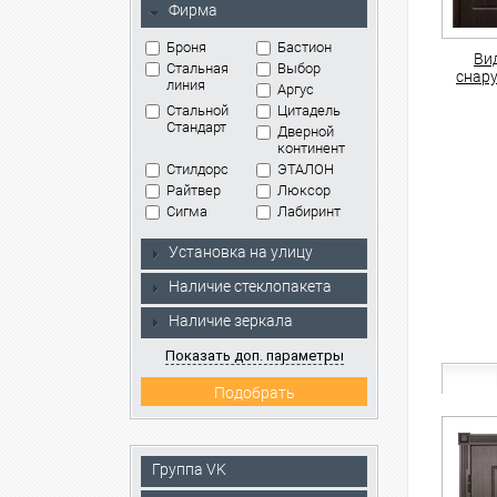
Фирма
Броня
Бастион
Ви
Стальная
Выбор
снар
линия
Аргус
Стальной
Цитадель
Стандарт
Дверной
континент
Стилдорс
ЭТАЛОН
Райтвер
Люксор
Сигма
Лабиринт
Установка на улицу
Наличие стеклопакета
Наличие зеркала
Показать доп. параметры
Группа VK