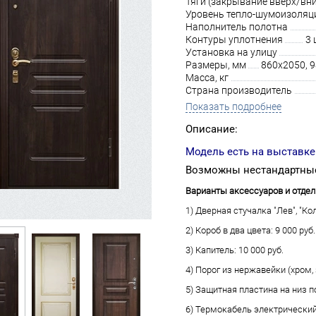
Тяги (закрывание вверх/вни
Уровень тепло-шумоизоляц
Наполнитель полотна
Контуры уплотнения
3 
Установка на улицу
Размеры, мм
860х2050, 
Масса, кг
Страна производитель
Показать подробнее
Описание:
Модель есть на выставке
Возможны нестандартные
Варианты аксессуаров и отдел
1) Дверная стучалка "Лев", "Кол
2) Короб в два цвета: 9 000 руб.
3) Капитель: 10 000 руб.
4) Порог из нержавейки (хром, з
5) Защитная пластина на низ по
6) Термокабель электрический 