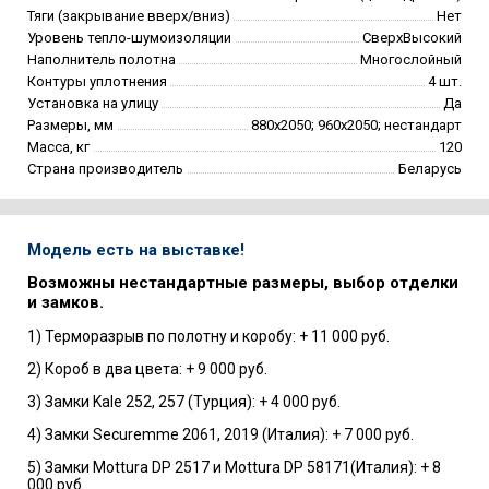
Тяги (закрывание вверх/вниз)
Нет
Уровень тепло-шумоизоляции
СверхВысокий
Наполнитель полотна
Многослойный
Контуры уплотнения
4 шт.
Установка на улицу
Да
Размеры, мм
880х2050; 960х2050; нестандарт
Масса, кг
120
Страна производитель
Беларусь
Модель есть на выставке!
Возможны нестандартные размеры, выбор отделки
и замков.
1) Терморазрыв по полотну и коробу: + 11 000 руб.
2) Короб в два цвета: + 9 000 руб.
3) Замки Kale 252, 257 (Турция): + 4 000 руб.
4) Замки Securemme 2061, 2019 (Италия): + 7 000 руб.
5) Замки Mottura DP 2517 и Mottura DP 58171(Италия): + 8
000 руб.