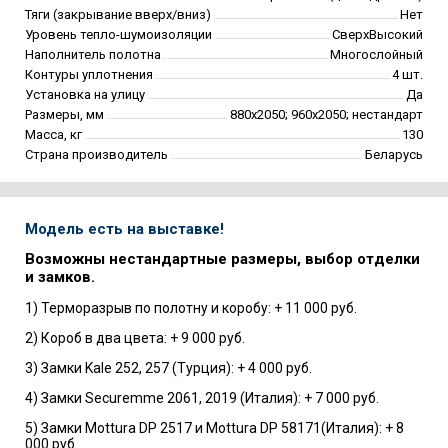
Тяги (закрывание вверх/вниз)
Нет
Уровень тепло-шумоизоляции
СверхВысокий
Наполнитель полотна
Многослойный
Контуры уплотнения
4 шт.
Установка на улицу
Да
Размеры, мм
880х2050; 960х2050; нестандарт
Масса, кг
130
Страна производитель
Беларусь
Модель есть на выставке!
Возможны нестандартные размеры, выбор отделки
и замков.
1) Терморазрыв по полотну и коробу: + 11 000 руб.
2) Короб в два цвета: + 9 000 руб.
3) Замки Kale 252, 257 (Турция): + 4 000 руб.
4) Замки Securemme 2061, 2019 (Италия): + 7 000 руб.
5) Замки Mottura DP 2517 и Mottura DP 58171(Италия): + 8
000 руб.