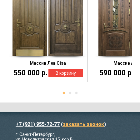
Массив Лев Cisa
Массив Арен
550 000 р.
590 000 р.
+7 (921) 955-72-77
(
заказать звонок
)
г. Санкт-Петербург,
ул. Новолитовская 15, кор В,