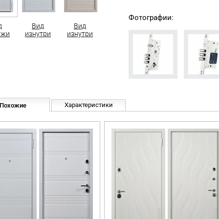
Фотографии:
д
Вид
Вид
ужи
изнутри
изнутри
Характеристики
Похожие