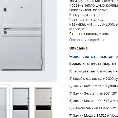
Тяги (закрывание вверх/вни
Уровень тепло-шумоизоляц
Наполнитель полотна
Контуры уплотнения
Установка на улицу
Размеры, мм
880х2050; 
Масса, кг
Страна производитель
Показать подробнее
Описание:
Модель есть на выставке
Возможны нестандартные
1) Терморазрыв по полотну и ко
2) Короб в два цвета: + 9 000 ру
3) Замки Kale 252, 257 (Турция):
4) Замки Securemme 2061, 2019 
5) Замки Mottura DP 2517 и Mot
6) Двухсистемный замок Mottura
7) Замки Mottura 84.525 и Mottu