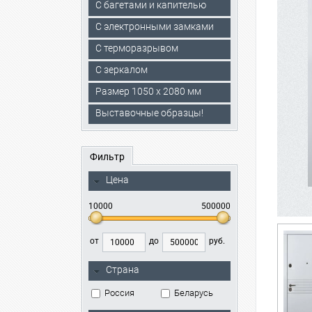
С багетами и капителью
C электронными замками
С терморазрывом
С зеркалом
Размер 1050 х 2080 мм
Выставочные образцы!
Фильтр
Цена
10000
500000
от
до
руб.
Страна
Россия
Беларусь