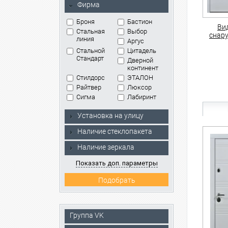
Фирма
Броня
Бастион
Ви
Стальная
Выбор
снар
линия
Аргус
Стальной
Цитадель
Стандарт
Дверной
континент
Стилдорс
ЭТАЛОН
Райтвер
Люксор
Сигма
Лабиринт
Установка на улицу
Наличие стеклопакета
Наличие зеркала
Показать доп. параметры
Группа VK