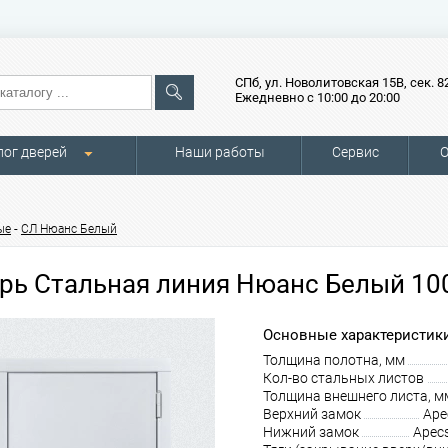
СПб, ул. Новолитовская 15В, сек. 8
Ежедневно с 10:00 до 20:00
лог дверей
Наши работы
Сервис
О
-
ые
СЛ Нюанс Белый
рь Стальная линия Нюанс Белый 10
Основные характеристики
Толщина полотна, мм
Кол-во стальных листов
Толщина внешнего листа, м
Верхний замок
Ape
Нижний замок
Apec