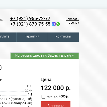
+7 (921) 955-72-77
Заказать
2Б
звонок
+7 (921) 879-75-55
плата
Гарантия
Контакты
Изготовим дверь по Вашему дизайну
0
Цена:
:
100
122 000 р.
один
м
1.5
4500 р.
монтаж:
cs T-57 (сувальдный)
s T-52 (цилиндровый)