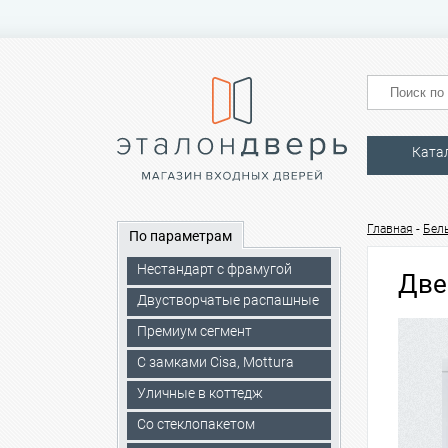
Ката
-
Главная
Бел
По параметрам
Нестандарт с фрамугой
Две
Двустворчатые распашные
Премиум сегмент
C замками Cisa, Mottura
Уличные в коттедж
Со стеклопакетом