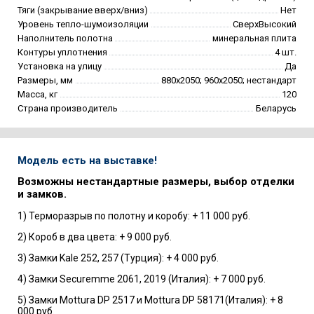
Тяги (закрывание вверх/вниз)
Нет
Уровень тепло-шумоизоляции
СверхВысокий
Наполнитель полотна
минеральная плита
Контуры уплотнения
4 шт.
Установка на улицу
Да
Размеры, мм
880х2050; 960х2050; нестандарт
Масса, кг
120
Страна производитель
Беларусь
Модель есть на выставке!
Возможны нестандартные размеры, выбор отделки
и замков.
1) Терморазрыв по полотну и коробу: + 11 000 руб.
2) Короб в два цвета: + 9 000 руб.
3) Замки Kale 252, 257 (Турция): + 4 000 руб.
4) Замки Securemme 2061, 2019 (Италия): + 7 000 руб.
5) Замки Mottura DP 2517 и Mottura DP 58171(Италия): + 8
000 руб.