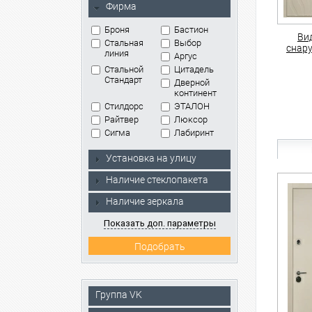
Фирма
Броня
Бастион
Ви
Стальная
Выбор
снар
линия
Аргус
Стальной
Цитадель
Стандарт
Дверной
континент
Стилдорс
ЭТАЛОН
Райтвер
Люксор
Сигма
Лабиринт
Установка на улицу
Наличие стеклопакета
Наличие зеркала
Показать доп. параметры
Группа VK