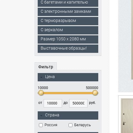
С багетами и капителью
C электронными замками
С терморазрывом
С зеркалом
Размер 1050 х 2080 мм
Выставочные образцы!
Фильтр
Цена
10000
500000
от
до
руб.
Страна
Россия
Беларусь