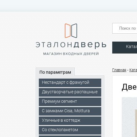
Ката
-
Главная
Кат
По параметрам
Нестандарт с фрамугой
Две
Двустворчатые распашные
Премиум сегмент
C замками Cisa, Mottura
Уличные в коттедж
Со стеклопакетом