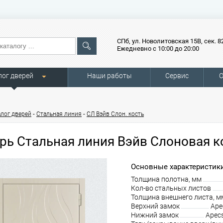
СПб, ул. Новолитовская 15В, сек. 8
Ежедневно с 10:00 до 20:00
лог дверей
Наши работы
Сервис
О
-
-
алог дверей
Стальная линия
СЛ Вэйв Слон. кость
рь Стальная линия Вэйв Слоновая к
Основные характеристики
Толщина полотна, мм
Кол-во стальных листов
Толщина внешнего листа, м
Верхний замок
Ape
Нижний замок
Apec