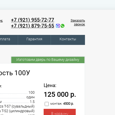
+7 (921) 955-72-77
Заказать
2Б
звонок
+7 (921) 879-75-55
плата
Гарантия
Контакты
Изготовим дверь по Вашему дизайну
ость 100У
Цена:
:
100
125 000 р.
один
м
1.5
4500 р.
монтаж:
cs T-57 (сувальдный)
s T-52 (цилиндровый)