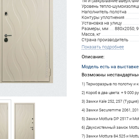
Тяги (закрывание вверх/вни
Уровень тепло-шумоизоляц
Наполнитель полотна
Контуры уплотнения
Установка на улицу
Размеры, мм
880х2050; 
Масса, кг
Страна производитель
Показать подробнее
Описание:
Модель есть на выставке
Возможны нестандартные
1) Терморазрыв по полотну и ко
2) Короб в два цвета: + 9 000 ру
3) Замки Kale 252, 257 (Турция):
4) Замки Securemme 2061, 2019 
5) Замки Mottura DP 2517 и Mot
6) Двухсистемный замок Mottura
7) Замки Mottura 84.525 и Mottu