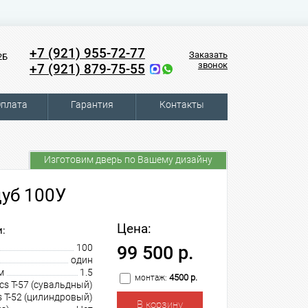
+7 (921) 955-72-77
Заказать
2Б
звонок
+7 (921) 879-75-55
плата
Гарантия
Контакты
Изготовим дверь по Вашему дизайну
уб 100У
Цена:
:
100
99 500 р.
один
м
1.5
4500 р.
монтаж:
cs T-57 (сувальдный)
s T-52 (цилиндровый)