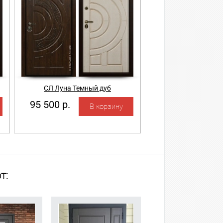
СЛ Луна Темный дуб
95 500 р.
т: