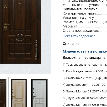
Тяги (закрывание вверх/вни
Уровень тепло-шумоизоляц
Наполнитель полотна
Контуры уплотнения
Установка на улицу
Размеры, мм
880х2050; 
Масса, кг
Страна производитель
Показать подробнее
Описание:
Модель есть на выставке
Возможны нестандартные
1) Терморазрыв по полотну и ко
2) Короб в два цвета: + 9 000 ру
3) Замки Kale 252, 257 (Турция):
4) Замки Securemme 2061, 2019 
5) Замки Mottura DP 2517 и Mot
6) Двухсистемный замок Mottura
7) Замки Mottura 84.525 и Mottu