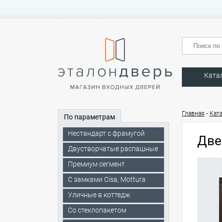
Ката
-
Главная
Кат
По параметрам
Нестандарт с фрамугой
Две
Двустворчатые распашные
Премиум сегмент
C замками Cisa, Mottura
Уличные в коттедж
Со стеклопакетом