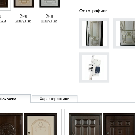
Фотографии:
д
Вид
Вид
ужи
изнутри
изнутри
Характеристики
Похожие