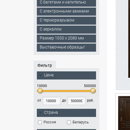
С багетами и капителью
C электронными замками
С терморазрывом
С зеркалом
Размер 1050 х 2080 мм
Выставочные образцы!
Фильтр
Цена
10000
500000
от
до
руб.
Страна
Россия
Беларусь