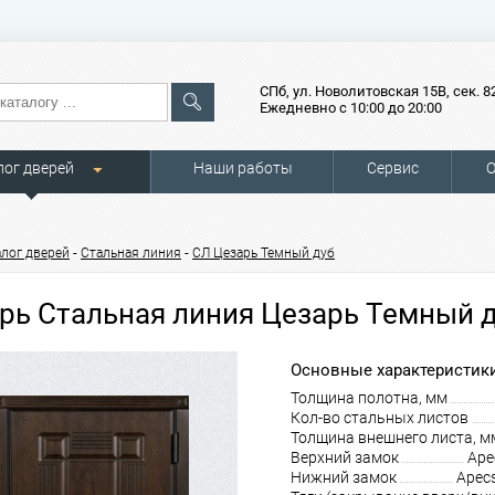
СПб, ул. Новолитовская 15В, сек. 8
Ежедневно с 10:00 до 20:00
лог дверей
Наши работы
Сервис
О
-
-
алог дверей
Стальная линия
СЛ Цезарь Темный дуб
рь Стальная линия Цезарь Темный д
Основные характеристики
Толщина полотна, мм
Кол-во стальных листов
Толщина внешнего листа, м
Верхний замок
Ape
Нижний замок
Apec