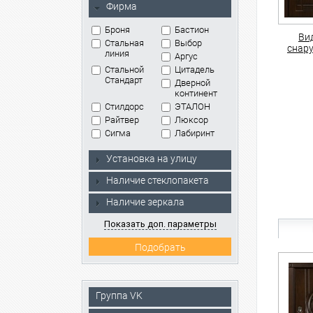
Фирма
Броня
Бастион
Ви
Стальная
Выбор
снар
линия
Аргус
Стальной
Цитадель
Стандарт
Дверной
континент
Стилдорс
ЭТАЛОН
Райтвер
Люксор
Сигма
Лабиринт
Установка на улицу
Наличие стеклопакета
Наличие зеркала
Показать доп. параметры
Группа VK