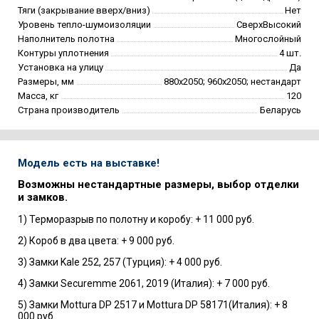
Тяги (закрывание вверх/вниз)
Нет
Уровень тепло-шумоизоляции
СверхВысокий
Наполнитель полотна
Многослойный
Контуры уплотнения
4 шт.
Установка на улицу
Да
Размеры, мм
880х2050; 960х2050; нестандарт
Масса, кг
120
Страна производитель
Беларусь
Модель есть на выставке!
Возможны нестандартные размеры, выбор отделки
и замков.
1) Терморазрыв по полотну и коробу: + 11 000 руб.
2) Короб в два цвета: + 9 000 руб.
3) Замки Kale 252, 257 (Турция): + 4 000 руб.
4) Замки Securemme 2061, 2019 (Италия): + 7 000 руб.
5) Замки Mottura DP 2517 и Mottura DP 58171(Италия): + 8
000 руб.