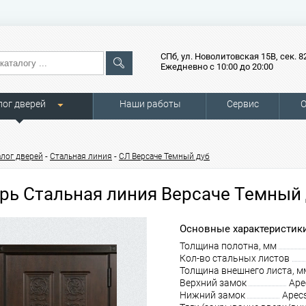
СПб, ул. Новолитовская 15В, сек. 8
Ежедневно с 10:00 до 20:00
лог дверей
Наши работы
Сервис
О
-
-
алог дверей
Стальная линия
СЛ Версаче Темный дуб
рь Стальная линия Версаче Темный 
Основные характеристики
Толщина полотна, мм
Кол-во стальных листов
Толщина внешнего листа, м
Верхний замок
Ape
Нижний замок
Apec