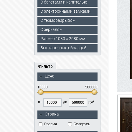
С багетами и капителью
C электронными замками
С терморазрывом
С зеркалом
Размер 1050 х 2080 мм
Выставочные образцы!
Фильтр
Цена
10000
500000
от
до
руб.
Страна
Россия
Беларусь