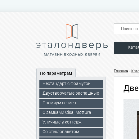
Ката
-
Главная
Кат
По параметрам
Нестандарт с фрамугой
Две
Двустворчатые распашные
Премиум сегмент
C замками Cisa, Mottura
Уличные в коттедж
Со стеклопакетом