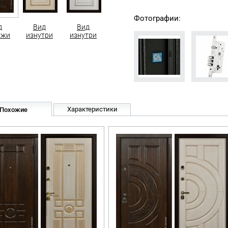
Фотографии:
д
Вид
Вид
ужи
изнутри
изнутри
Характеристики
Похожие