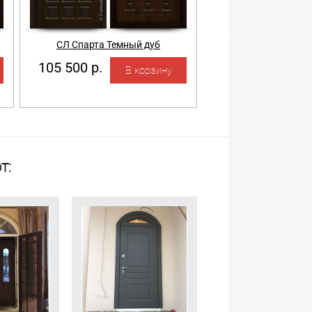
СЛ Спарта Темный дуб
105 500 р.
т: