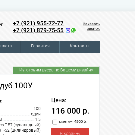
+7 (921) 955-72-77
Заказать
2Б
звонок
+7 (921) 879-75-55
плата
Гарантия
Контакты
Изготовим дверь по Вашему дизайну
дуб 100У
Цена:
:
100
116 000 р.
один
м
1.5
4500 р.
монтаж:
cs T-57 (сувальдный)
s T-52 (цилиндровый)