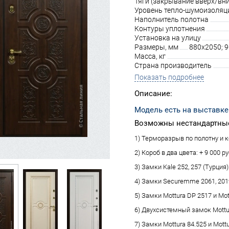
Тяги (закрывание вверх/вни
Уровень тепло-шумоизоляц
Наполнитель полотна
Контуры уплотнения
Установка на улицу
Размеры, мм
880х2050; 
Масса, кг
Страна производитель
Показать подробнее
Описание:
Модель есть на выставке
Возможны нестандартные
1) Терморазрыв по полотну и ко
2) Короб в два цвета: + 9 000 ру
3) Замки Kale 252, 257 (Турция):
4) Замки Securemme 2061, 2019 
5) Замки Mottura DP 2517 и Mot
6) Двухсистемный замок Mottura
7) Замки Mottura 84.525 и Mottu