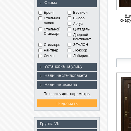
Фирма
Броня
Бастион
Ви
Стальная
Выбор
снар
линия
Аргус
Стальной
Цитадель
Стандарт
Дверной
континент
Стилдорс
ЭТАЛОН
Райтвер
Люксор
Сигма
Лабиринт
Установка на улицу
Наличие стеклопакета
Наличие зеркала
Показать доп. параметры
Группа VK