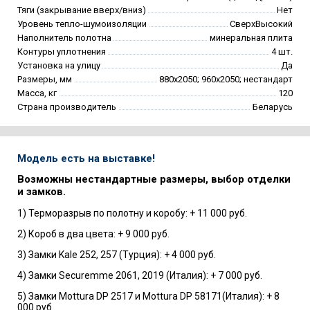
Тяги (закрывание вверх/вниз)
Нет
Уровень тепло-шумоизоляции
СверхВысокий
Наполнитель полотна
минеральная плита
Контуры уплотнения
4 шт.
Установка на улицу
Да
Размеры, мм
880х2050; 960х2050; нестандарт
Масса, кг
120
Страна производитель
Беларусь
Модель есть на выставке!
Возможны нестандартные размеры, выбор отделки
и замков.
1) Терморазрыв по полотну и коробу: + 11 000 руб.
2) Короб в два цвета: + 9 000 руб.
3) Замки Kale 252, 257 (Турция): + 4 000 руб.
4) Замки Securemme 2061, 2019 (Италия): + 7 000 руб.
5) Замки Mottura DP 2517 и Mottura DP 58171(Италия): + 8
000 руб.