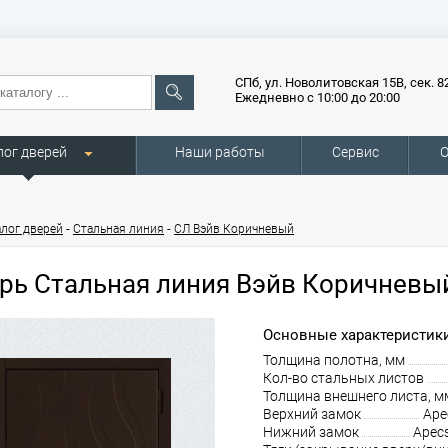
СПб, ул. Новолитовская 15В, сек. 8
Ежедневно с 10:00 до 20:00
лог дверей
Наши работы
Сервис
О
-
-
алог дверей
Стальная линия
СЛ Вэйв Коричневый
рь Стальная линия Вэйв Коричневы
Основные характеристики
Толщина полотна, мм
Кол-во стальных листов
Толщина внешнего листа, м
Верхний замок
Ape
Нижний замок
Apec