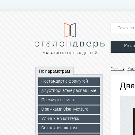
Ката
-
Главная
Кат
По параметрам
Нестандарт с фрамугой
Две
Двустворчатые распашные
Премиум сегмент
C замками Cisa, Mottura
Уличные в коттедж
Со стеклопакетом