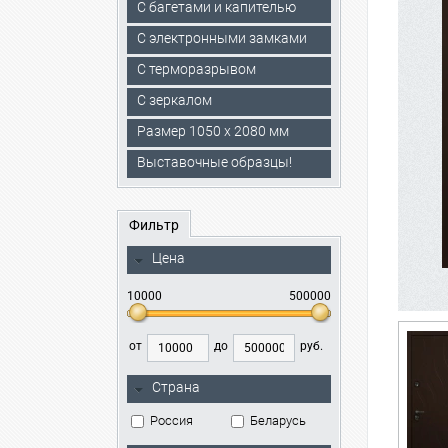
С багетами и капителью
C электронными замками
С терморазрывом
С зеркалом
Размер 1050 х 2080 мм
Выставочные образцы!
Фильтр
Цена
10000
500000
от
до
руб.
Страна
Россия
Беларусь