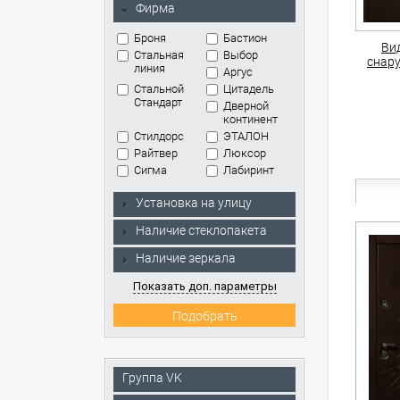
Фирма
Броня
Бастион
Ви
Стальная
Выбор
снар
линия
Аргус
Стальной
Цитадель
Стандарт
Дверной
континент
Стилдорс
ЭТАЛОН
Райтвер
Люксор
Сигма
Лабиринт
Установка на улицу
Наличие стеклопакета
Наличие зеркала
Показать доп. параметры
Группа VK