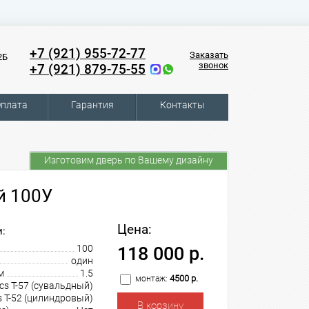
+7 (921) 955-72-77
Заказать
2Б
звонок
+7 (921) 879-75-55
плата
Гарантия
Контакты
Изготовим дверь по Вашему дизайну
й 100У
Цена:
:
100
118 000 р.
один
м
1.5
4500 р.
монтаж:
cs T-57 (сувальдный)
s T-52 (цилиндровый)