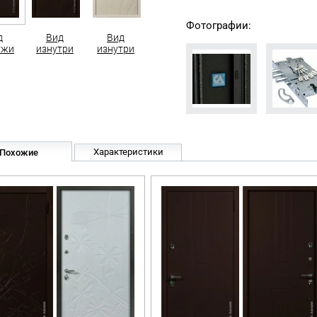
Фотографии:
д
Вид
Вид
ужи
изнутри
изнутри
Характеристики
Похожие