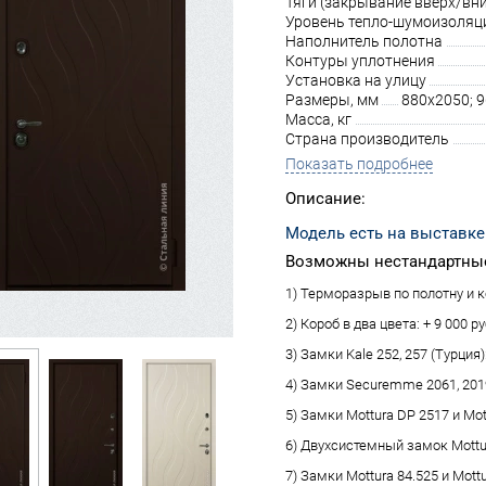
Тяги (закрывание вверх/вни
Уровень тепло-шумоизоляц
Наполнитель полотна
Контуры уплотнения
Установка на улицу
Размеры, мм
880х2050; 
Масса, кг
Страна производитель
Показать подробнее
Описание:
Модель есть на выставке
Возможны нестандартные
1) Терморазрыв по полотну и ко
2) Короб в два цвета: + 9 000 ру
3) Замки Kale 252, 257 (Турция):
4) Замки Securemme 2061, 2019 
5) Замки Mottura DP 2517 и Mot
6) Двухсистемный замок Mottura
7) Замки Mottura 84.525 и Mottu