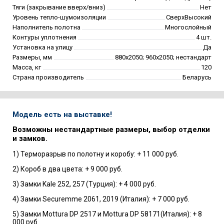
Тяги (закрывание вверх/вниз)
Нет
Уровень тепло-шумоизоляции
СверхВысокий
Наполнитель полотна
Многослойный
Контуры уплотнения
4 шт.
Установка на улицу
Да
Размеры, мм
880х2050; 960х2050; нестандарт
Масса, кг
120
Страна производитель
Беларусь
Модель есть на выставке!
Возможны нестандартные размеры, выбор отделки
и замков.
1) Терморазрыв по полотну и коробу: + 11 000 руб.
2) Короб в два цвета: + 9 000 руб.
3) Замки Kale 252, 257 (Турция): + 4 000 руб.
4) Замки Securemme 2061, 2019 (Италия): + 7 000 руб.
5) Замки Mottura DP 2517 и Mottura DP 58171(Италия): + 8
000 руб.