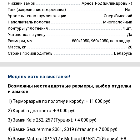
Нижний замок
Apecs T-52 (цилиндровый)
Тяги (закрывание вверх/вниз)
Нет
Уровень тепло-шумоизоляции
СверхВысокий
Наполнитель полотна
Многослойный
Контуры уплотнения
4 шт.
Установка на улицу
Да
Размеры, мм
880х2050; 960х2050; нестандарт
Масса, кг
120
Страна производитель
Беларусь
Модель есть на выставке!
Возможны нестандартные размеры, выбор отделки
и замков.
1) Терморазрыв по полотну и коробу: + 11 000 руб.
2) Короб в два цвета: + 9 000 руб.
3) Замки Kale 252, 257 (Турция): + 4 000 руб.
4) Замки Securemme 2061, 2019 (Италия): + 7 000 руб.
5) Замки Mottura DP 2517 и Mottura DP 58171(Италия): + 8