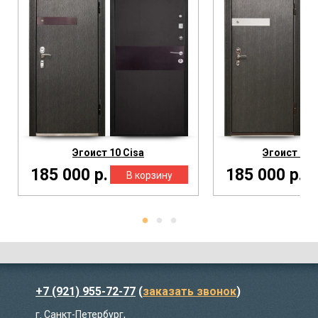
Эгоист 10 Cisa
Эгоист 10-
185 000 р.
185 000 р.
+7 (921) 955-72-77
(
заказать звонок
)
г. Санкт-Петербург,