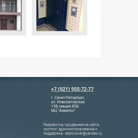
+7 (921) 955-72-77
г. Санкт-Петербург,
ул. Новолитовская
15В, секция 82Б
МЦ "Аквилон"
Разработка, продвижение сайта,
хостинг, администрирование и
поддержка - etalondver@yandex.ru