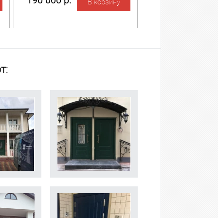
190 000 р.
т: