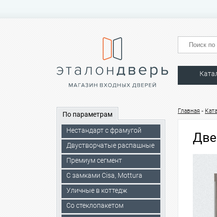
Ката
-
Главная
Кат
По параметрам
Нестандарт с фрамугой
Две
Двустворчатые распашные
Премиум сегмент
C замками Cisa, Mottura
Уличные в коттедж
Со стеклопакетом