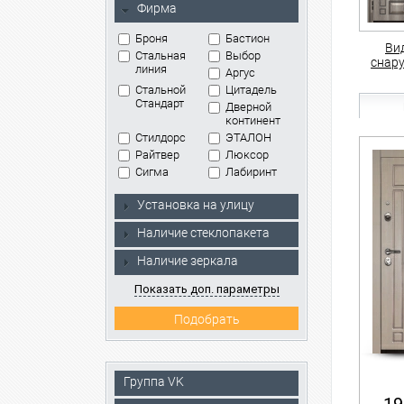
Фирма
Броня
Бастион
Ви
Стальная
Выбор
снар
линия
Аргус
Стальной
Цитадель
Стандарт
Дверной
континент
Стилдорс
ЭТАЛОН
Райтвер
Люксор
Сигма
Лабиринт
Установка на улицу
Наличие стеклопакета
Наличие зеркала
Показать доп. параметры
Группа VK