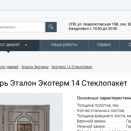
СПб, ул. Новолитовская 15В, сек. 8
Ежедневно с 10:00 до 20:00
лог дверей
Наши работы
Сервис
О
-
-
алог дверей
Эталон Экотерм
Экотерм 14 Стеклопакет
рь Эталон Экотерм 14 Стеклопакет
Основные характеристики
Толщина полотна, мм
Кол-во стальных листов
Толщина внешнего листа, м
Верхний замок
Га
Нижний замок
Га