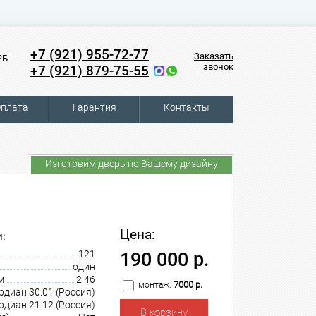
+7 (921) 955-72-77
Заказать
2Б
звонок
+7 (921) 879-75-55
плата
Гарантия
Контакты
Изготовим дверь по Вашему дизайну
Цена:
:
121
190 000 р.
один
м
2.46
7000 р.
монтаж:
рдиан 30.01 (Россия)
рдиан 21.12 (Россия)