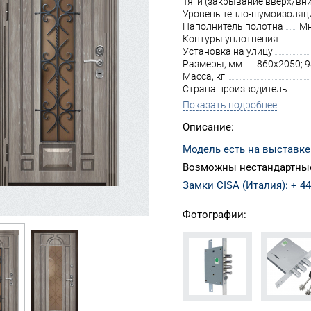
Тяги (закрывание вверх/вни
Уровень тепло-шумоизоляц
Наполнитель полотна
Мн
Контуры уплотнения
Установка на улицу
Размеры, мм
860х2050; 
Масса, кг
Страна производитель
Показать подробнее
Описание:
Модель есть на выставке
Возможны нестандартные
Замки CISA (Италия): + 44
Фотографии: