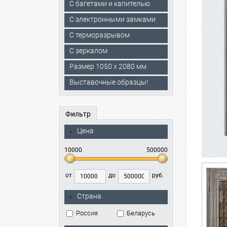
С багетами и капителью
C электронными замками
С терморазрывом
С зеркалом
Размер 1050 х 2080 мм
Выставочные образцы!
Фильтр
Цена
10000
500000
от
до
руб.
Страна
Россия
Беларусь