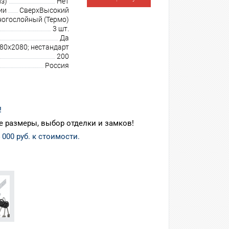
з)
Нет
ии
СверхВысокий
огослойный (Термо)
3 шт.
Да
980х2080; нестандарт
200
Россия
!
 размеры, выбор отделки и замков!
 000 руб. к стоимости.