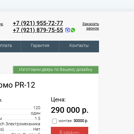
+7 (921) 955-72-77
Заказать
2Б
звонок
+7 (921) 879-75-55
плата
Гарантия
Контакты
Изготовим дверь по Вашему дизайну
рмо PR-12
Цена:
:
120
290 000 р.
один
м
1.5
30000 р.
монтаж:
tch Электромеханика
з)
Нет