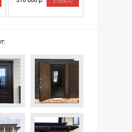
310 000 р.
т: