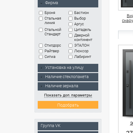
Фирма
Броня
Бастион
Ви
Стальная
Выбор
снар
линия
Аргус
Стальной
Цитадель
Стандарт
Дверной
континент
Стилдорс
ЭТАЛОН
Райтвер
Люксор
Сигма
Лабиринт
Установка на улицу
Наличие стеклопакета
Наличие зеркала
Показать доп. параметры
Э
Группа VK