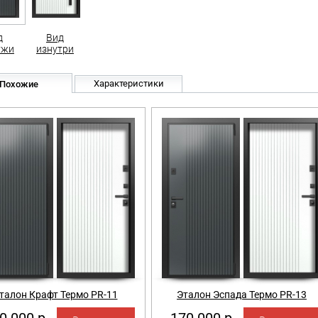
д
Вид
ужи
изнутри
Характеристики
Похожие
талон Крафт Термо PR-11
Эталон Эспада Термо PR-13