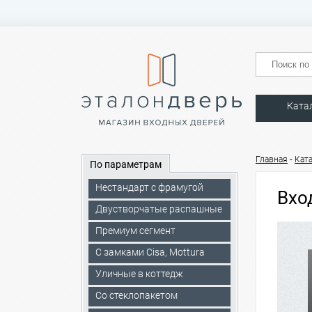
Ката
-
Главная
Кат
По параметрам
Нестандарт с фрамугой
Вхо
Двустворчатые распашные
Премиум сегмент
C замками Cisa, Mottura
Уличные в коттедж
Со стеклопакетом