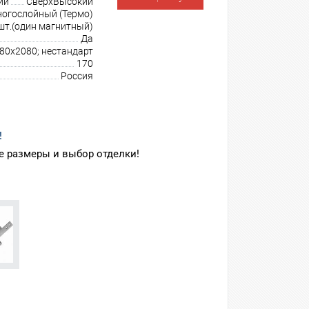
ии
СверхВысокий
огослойный (Термо)
шт.(один магнитный)
Да
980х2080; нестандарт
170
Россия
!
 размеры и выбор отделки!