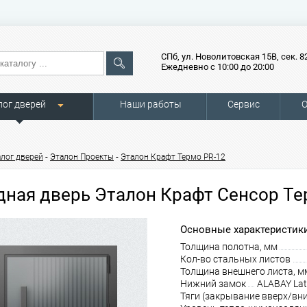
СПб, ул. Новолитовская 15В, сек. 8
Ежедневно с 10:00 до 20:00
лог дверей
Наши работы
Сервис
О
-
-
алог дверей
Эталон Проекты
Эталон Крафт Термо PR-12
дная дверь Эталон Крафт Сенсор Те
Основные характеристики
Толщина полотна, мм
Кол-во стальных листов
Толщина внешнего листа, м
Нижний замок
ALABAY La
Тяги (закрывание вверх/вни