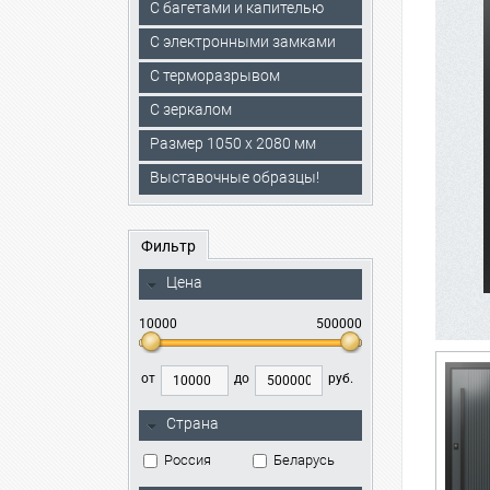
С багетами и капителью
C электронными замками
С терморазрывом
С зеркалом
Размер 1050 х 2080 мм
Выставочные образцы!
Фильтр
Цена
10000
500000
от
до
руб.
Страна
Россия
Беларусь