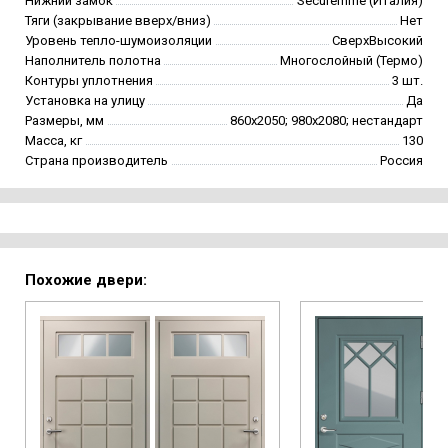
Нижний замок
Securemme (Италия)
Тяги (закрывание вверх/вниз)
Нет
Уровень тепло-шумоизоляции
СверхВысокий
Наполнитель полотна
Многослойный (Термо)
Контуры уплотнения
3 шт.
Установка на улицу
Да
Размеры, мм
860х2050; 980х2080; нестандарт
Масса, кг
130
Страна производитель
Россия
Похожие двери: