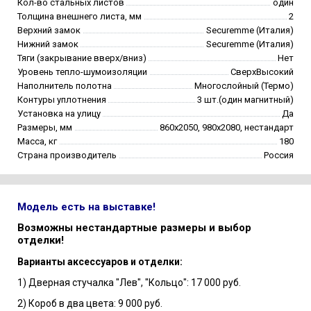
Кол-во стальных листов
один
Толщина внешнего листа, мм
2
Верхний замок
Securemme (Италия)
Нижний замок
Securemme (Италия)
Тяги (закрывание вверх/вниз)
Нет
Уровень тепло-шумоизоляции
СверхВысокий
Наполнитель полотна
Многослойный (Термо)
Контуры уплотнения
3 шт.(один магнитный)
Установка на улицу
Да
Размеры, мм
860х2050, 980х2080, нестандарт
Масса, кг
180
Страна производитель
Россия
Модель есть на выставке!
Возможны нестандартные размеры и выбор
отделки!
Варианты аксессуаров и отделки:
1) Дверная стучалка "Лев", "Кольцо": 17 000 руб.
2) Короб в два цвета: 9 000 руб.