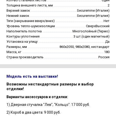
Кол-во стальных листов
один
Толщина внешнего листа, мм
2
Верхний замок
Securemme (Италия)
Нижний замок
Securemme (Италия)
Тяги (закрывание вверх/вниз)
Нет
Уровень тепло-шумоизоляции
СверхВысокий
Наполнитель полотна
Многослойный (Термо)
Контуры уплотнения
3 шт.(один магнитный)
Установка на улицу
Да
Размеры, мм
860х2050, 980х2080, нестандарт
Масса, кг
180
Страна производитель
Россия
Модель есть на выставке!
Возможны нестандартные размеры и выбор
отделки!
Варианты аксессуаров и отделки:
1) Дверная стучалка "Лев", "Кольцо": 17 000 руб.
2) Короб в два цвета: 9 000 руб.