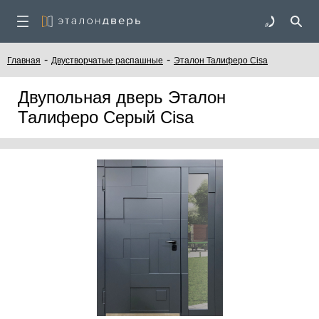
-
-
Главная
Двустворчатые распашные
Эталон Талиферо Cisa
Двупольная дверь Эталон
Талиферо Серый Cisa