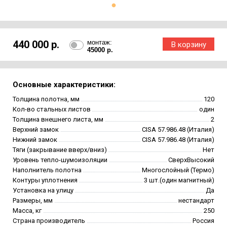
440 000 р.
монтаж:
45000 р.
Основные характеристики:
Толщина полотна, мм
120
Кол-во стальных листов
один
Толщина внешнего листа, мм
2
Верхний замок
CISA 57.986.48 (Италия)
Нижний замок
CISA 57.986.48 (Италия)
Тяги (закрывание вверх/вниз)
Нет
Уровень тепло-шумоизоляции
СверхВысокий
Наполнитель полотна
Многослойный (Термо)
Контуры уплотнения
3 шт.(один магнитный)
Установка на улицу
Да
Размеры, мм
нестандарт
Масса, кг
250
Страна производитель
Россия