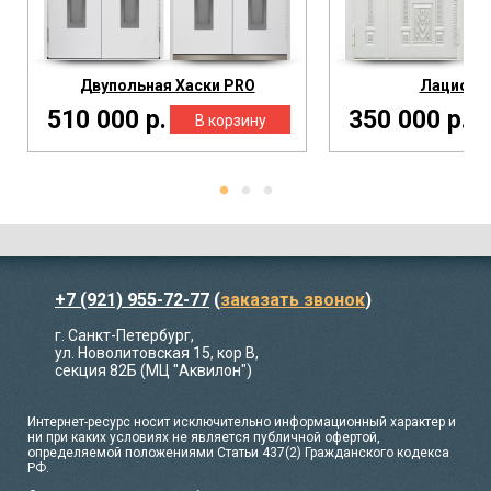
Двупольная Хаски PRO
Лацио Бе
510 000 р.
350 000 р.
+7 (921) 955-72-77
(
заказать звонок
)
г. Санкт-Петербург,
ул. Новолитовская 15, кор В,
секция 82Б (МЦ "Аквилон")
Интернет-ресурс носит исключительно информационный характер и
ни при каких условиях не является публичной офертой,
определяемой положениями Статьи 437(2) Гражданского кодекса
РФ.