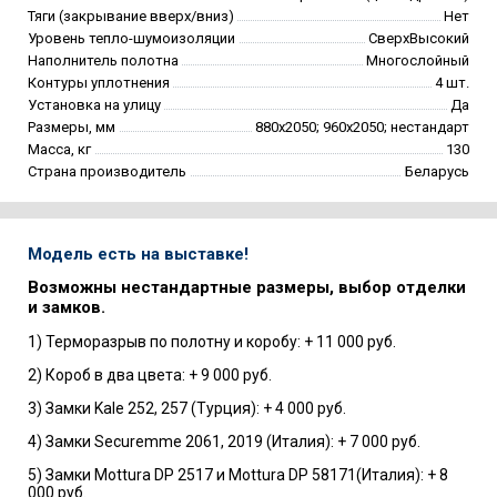
Тяги (закрывание вверх/вниз)
Нет
Уровень тепло-шумоизоляции
СверхВысокий
Наполнитель полотна
Многослойный
Контуры уплотнения
4 шт.
Установка на улицу
Да
Размеры, мм
880х2050; 960х2050; нестандарт
Масса, кг
130
Страна производитель
Беларусь
Модель есть на выставке!
Возможны нестандартные размеры, выбор отделки
и замков.
1) Терморазрыв по полотну и коробу: + 11 000 руб.
2) Короб в два цвета: + 9 000 руб.
3) Замки Kale 252, 257 (Турция): + 4 000 руб.
4) Замки Securemme 2061, 2019 (Италия): + 7 000 руб.
5) Замки Mottura DP 2517 и Mottura DP 58171(Италия): + 8
000 руб.