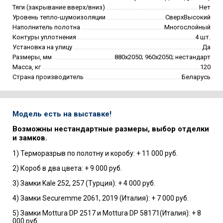
Тяги (закрывание вверх/вниз)
Нет
Уровень тепло-шумоизоляции
СверхВысокий
Наполнитель полотна
Многослойный
Контуры уплотнения
4 шт.
Установка на улицу
Да
Размеры, мм
880х2050; 960х2050; нестандарт
Масса, кг
120
Страна производитель
Беларусь
Модель есть на выставке!
Возможны нестандартные размеры, выбор отделки
и замков.
1) Терморазрыв по полотну и коробу: + 11 000 руб.
2) Короб в два цвета: + 9 000 руб.
3) Замки Kale 252, 257 (Турция): + 4 000 руб.
4) Замки Securemme 2061, 2019 (Италия): + 7 000 руб.
5) Замки Mottura DP 2517 и Mottura DP 58171(Италия): + 8
000 руб.