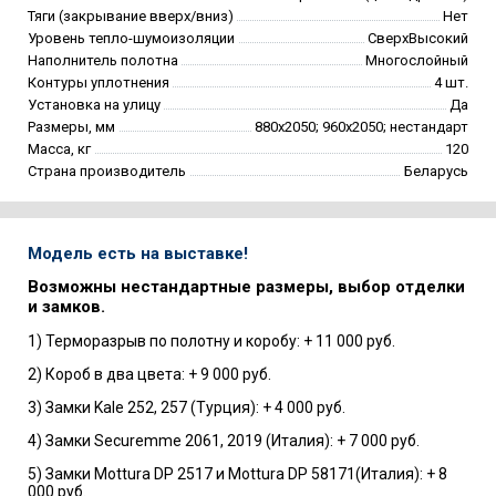
Тяги (закрывание вверх/вниз)
Нет
Уровень тепло-шумоизоляции
СверхВысокий
Наполнитель полотна
Многослойный
Контуры уплотнения
4 шт.
Установка на улицу
Да
Размеры, мм
880х2050; 960х2050; нестандарт
Масса, кг
120
Страна производитель
Беларусь
Модель есть на выставке!
Возможны нестандартные размеры, выбор отделки
и замков.
1) Терморазрыв по полотну и коробу: + 11 000 руб.
2) Короб в два цвета: + 9 000 руб.
3) Замки Kale 252, 257 (Турция): + 4 000 руб.
4) Замки Securemme 2061, 2019 (Италия): + 7 000 руб.
5) Замки Mottura DP 2517 и Mottura DP 58171(Италия): + 8
000 руб.