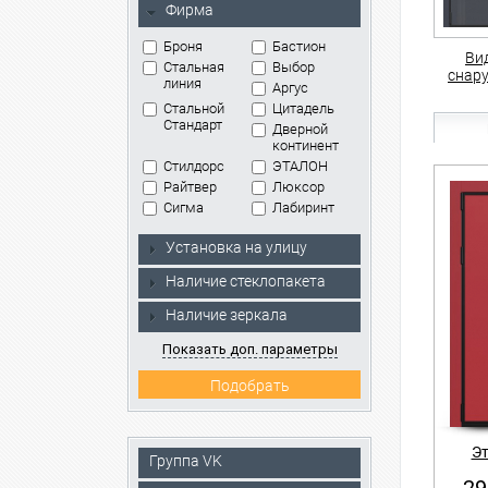
Фирма
Броня
Бастион
Ви
Стальная
Выбор
снар
линия
Аргус
Стальной
Цитадель
Стандарт
Дверной
континент
Стилдорс
ЭТАЛОН
Райтвер
Люксор
Сигма
Лабиринт
Установка на улицу
Наличие стеклопакета
Наличие зеркала
Показать доп. параметры
Эт
Группа VK