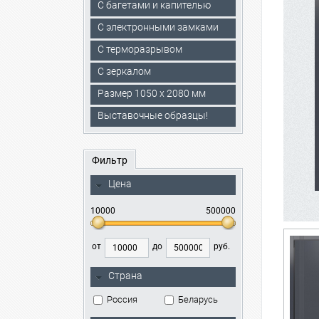
С багетами и капителью
C электронными замками
С терморазрывом
С зеркалом
Размер 1050 х 2080 мм
Выставочные образцы!
Фильтр
Цена
10000
500000
от
до
руб.
Страна
Россия
Беларусь