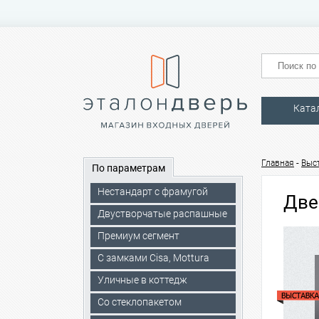
Ката
-
Главная
Выс
По параметрам
Нестандарт с фрамугой
Две
Двустворчатые распашные
Премиум сегмент
C замками Cisa, Mottura
Уличные в коттедж
Со стеклопакетом