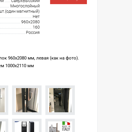
ии
СверхВысокий
Многослойный
шт.(один магнитный)
Нет
960х2080
160
Россия
ок 960х2080 мм, левая (как на фото).
ем 1000х2110 мм