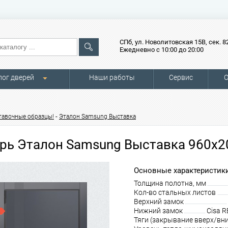
СПб, ул. Новолитовская 15В, сек. 8
Ежедневно с 10:00 до 20:00
лог дверей
Наши работы
Сервис
О
-
тавочные образцы!
Эталон Samsung Выставка
рь Эталон Samsung Выставка 960х2
Основные характеристики
Толщина полотна, мм
Кол-во стальных листов
Верхний замок
Нижний замок
Cisa 
Тяги (закрывание вверх/вни