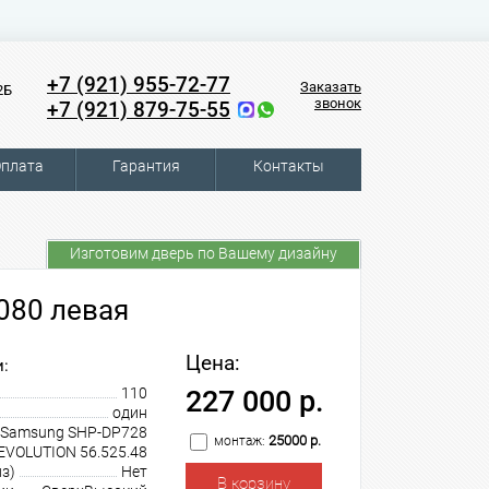
+7 (921) 955-72-77
Заказать
2Б
звонок
+7 (921) 879-75-55
плата
Гарантия
Контакты
Изготовим дверь по Вашему дизайну
080 левая
Цена:
:
110
227 000 р.
один
Samsung SHP-DP728
25000 р.
монтаж:
REVOLUTION 56.525.48
з)
Нет