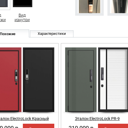
д
Вид
ужи
изнутри
Характеристики
Похожие
алон ElectroLock Красный
Эталон ElectroLock PR-9