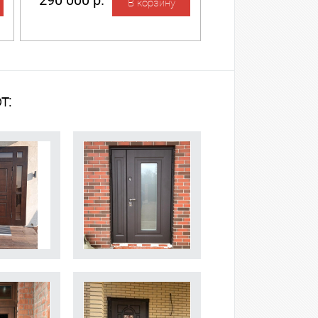
290 000 р.
т: