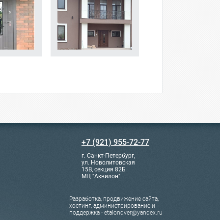
+7 (921) 955-72-77
г. Санкт-Петербург,
ул. Новолитовская
15В, секция 82Б
МЦ "Аквилон"
Разработка, продвижение сайта,
хостинг, администрирование и
поддержка - etalondver@yandex.ru