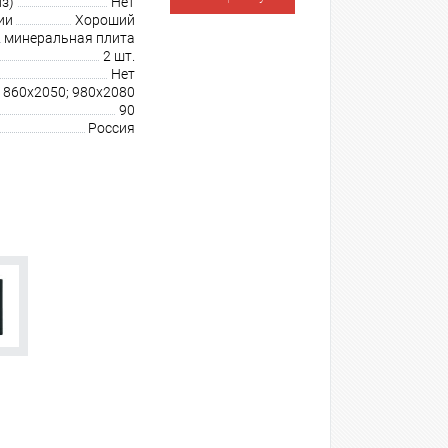
з)
Нет
ии
Хороший
минеральная плита
2 шт.
Нет
860х2050; 980х2080
90
Россия