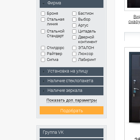
Фирма
Броня
Бастион
Ви
Стальная
Выбор
снар
линия
Аргус
Стальной
Цитадель
Стандарт
Дверной
континент
Стилдорс
ЭТАЛОН
Райтвер
Люксор
Сигма
Лабиринт
Установка на улицу
Наличие стеклопакета
Наличие зеркала
Показать доп. параметры
Группа VK