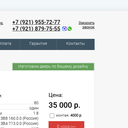
+7 (921) 955-72-77
Заказать
2Б
звонок
+7 (921) 879-75-55
плата
Гарантия
Контакты
Изготовим дверь по Вашему дизайну
Цена:
:
80
35 000 р.
один
м
1.8
4000 р.
монтаж:
В8 160.0.0 (Россия)
В4 713.0.0 (Россия)