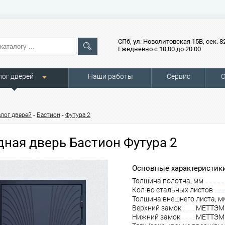
СПб, ул. Новолитовская 15В, сек. 8
Ежедневно с 10:00 до 20:00
лог дверей
Наши работы
Сервис
О
-
-
алог дверей
Бастион
Футура 2
дная дверь Бастион Футура 2
Основные характеристики
Толщина полотна, мм
Кол-во стальных листов
Толщина внешнего листа, м
Верхний замок
МЕТТЭМ З
Нижний замок
МЕТТЭМ З