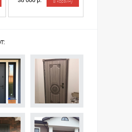
38 000 р.
т: