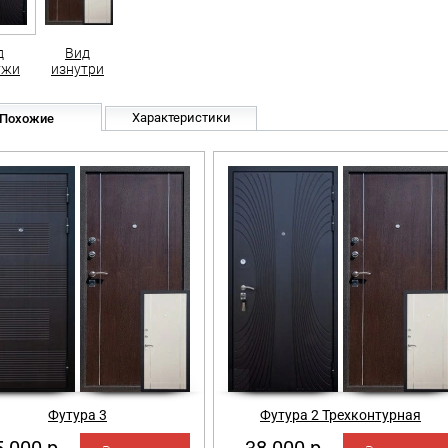
д
Вид
ужи
изнутри
Характеристики
Похожие
Футура 3
Футура 2 Трехконтурная