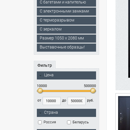
С багетами и капителью
C электронными замками
С терморазрывом
С зеркалом
Размер 1050 х 2080 мм
Выставочные образцы!
Фильтр
Цена
10000
500000
от
до
руб.
Страна
Россия
Беларусь