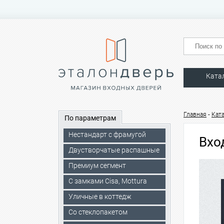
Ката
-
Главная
Кат
По параметрам
Нестандарт с фрамугой
Вхо
Двустворчатые распашные
Премиум сегмент
C замками Cisa, Mottura
Уличные в коттедж
Со стеклопакетом