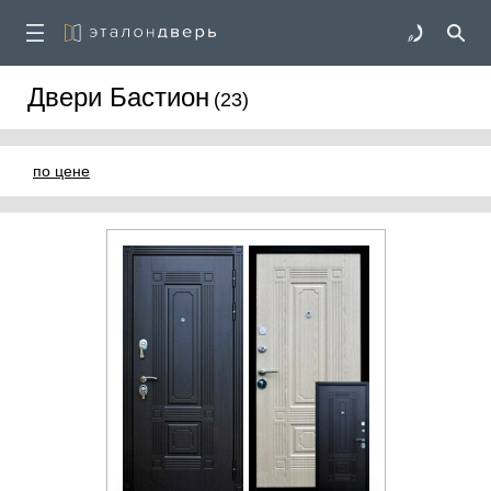
Двери Бастион
(23)
по цене