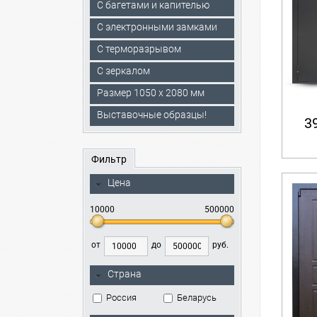
С багетами и капителью
C электронными замками
С терморазрывом
С зеркалом
Размер 1050 х 2080 мм
Выставочные образцы!
39
Фильтр
Цена
10000
500000
от
до
руб.
Страна
Россия
Беларусь