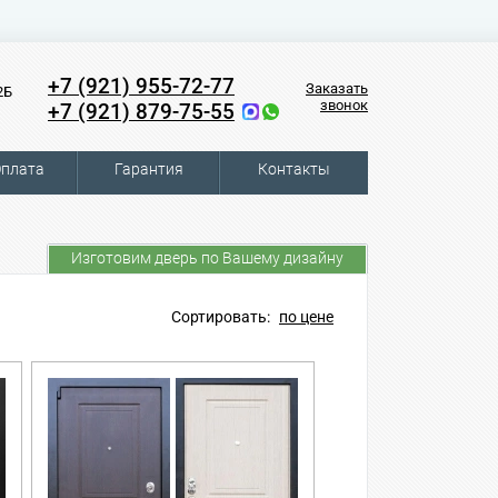
+7 (921) 955-72-77
Заказать
2Б
звонок
+7 (921) 879-75-55
плата
Гарантия
Контакты
Изготовим дверь по Вашему дизайну
Сортировать:
по цене