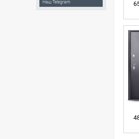
Наш Telegram
65
48