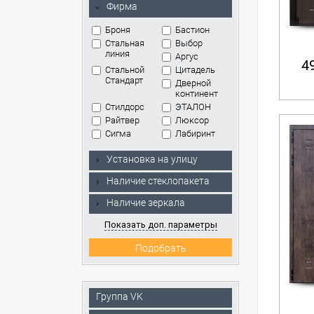
Фирма
Броня
Бастион
Стальная
Выбор
линия
Аргус
49
Стальной
Цитадель
Стандарт
Дверной
континент
Стилдорс
ЭТАЛОН
Райтвер
Люксор
Сигма
Лабиринт
Установка на улицу
Наличие стеклопакета
Наличие зеркала
Показать доп. параметры
Группа VK