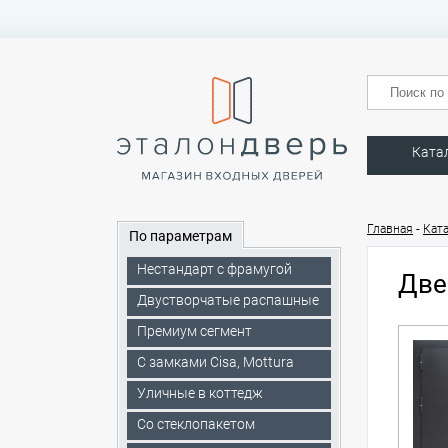
Ката
-
Главная
Кат
По параметрам
Нестандарт с фрамугой
Две
Двустворчатые распашные
Премиум сегмент
C замками Cisa, Mottura
Уличные в коттедж
Со стеклопакетом