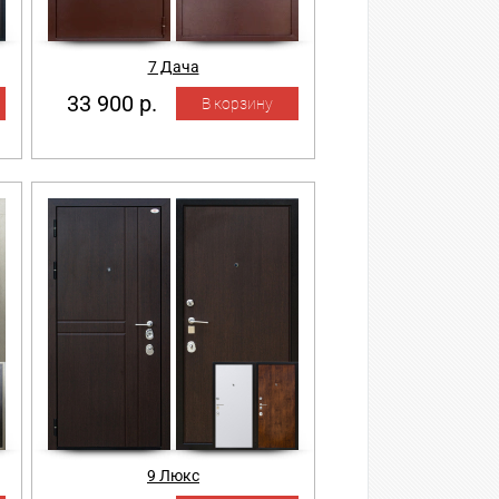
7 Дача
33 900 р.
9 Люкс